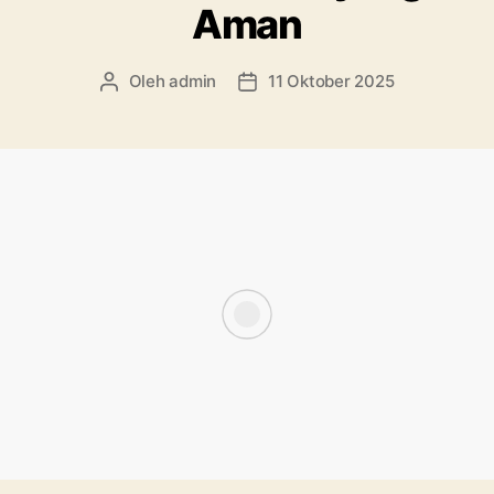
Aman
r
i
Oleh
admin
11 Oktober 2025
P
T
e
a
n
n
u
g
l
g
i
a
s
l
a
a
r
r
t
t
i
i
k
k
e
e
l
l