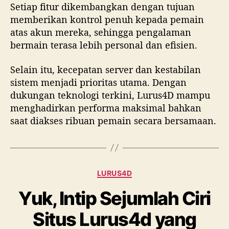
Setiap fitur dikembangkan dengan tujuan
memberikan kontrol penuh kepada pemain
atas akun mereka, sehingga pengalaman
bermain terasa lebih personal dan efisien.
Selain itu, kecepatan server dan kestabilan
sistem menjadi prioritas utama. Dengan
dukungan teknologi terkini, Lurus4D mampu
menghadirkan performa maksimal bahkan
saat diakses ribuan pemain secara bersamaan.
K
LURUS4D
a
Yuk, Intip Sejumlah Ciri
t
e
Situs Lurus4d yang
g
o