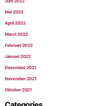
Juni 2022
Mei 2022
April 2022
Maret 2022
Februari 2022
Januari 2022
Desember 2021
November 2021
Oktober 2021
Categories