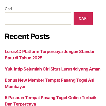
Cari
CARI
Recent Posts
Lurus4D Platform Terpercaya dengan Standar
Baru di Tahun 2025
Yuk, Intip Sejumlah Ciri Situs Lurus4d yang Aman
Bonus New Member Tempat Pasang Togel Asli
Membayar
5 Pasaran Tempat Pasang Togel Online Terbaik
Dan Terpercaya