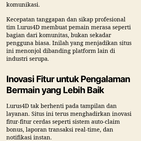
komunikasi.
Kecepatan tanggapan dan sikap profesional
tim Lurus4D membuat pemain merasa seperti
bagian dari komunitas, bukan sekadar
pengguna biasa. Inilah yang menjadikan situs
ini menonjol dibanding platform lain di
industri serupa.
Inovasi Fitur untuk Pengalaman
Bermain yang Lebih Baik
Lurus4D tak berhenti pada tampilan dan
layanan. Situs ini terus menghadirkan inovasi
fitur-fitur cerdas seperti sistem auto-claim
bonus, laporan transaksi real-time, dan
notifikasi instan.