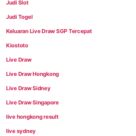
Judi Slot
Judi Togel
Keluaran Live Draw SGP Tercepat
Kiostoto
Live Draw
Live Draw Hongkong
Live Draw Sidney
Live Draw Singapore
live hongkong result
live sydney