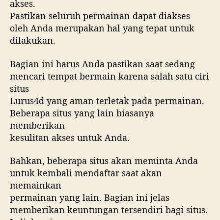
akses.
Pastikan seluruh permainan dapat diakses
oleh Anda merupakan hal yang tepat untuk
dilakukan.
Bagian ini harus Anda pastikan saat sedang
mencari tempat bermain karena salah satu ciri
situs
Lurus4d yang aman terletak pada permainan.
Beberapa situs yang lain biasanya
memberikan
kesulitan akses untuk Anda.
Bahkan, beberapa situs akan meminta Anda
untuk kembali mendaftar saat akan
memainkan
permainan yang lain. Bagian ini jelas
memberikan keuntungan tersendiri bagi situs.