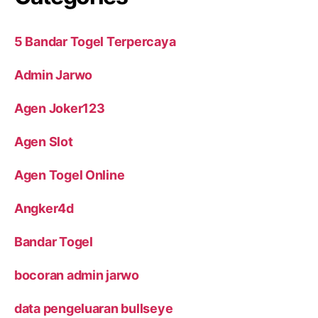
5 Bandar Togel Terpercaya
Admin Jarwo
Agen Joker123
Agen Slot
Agen Togel Online
Angker4d
Bandar Togel
bocoran admin jarwo
data pengeluaran bullseye