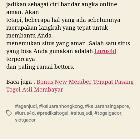
jadikan sebagai ciri bandar angka online
aman. Akan
tetapi, beberapa hal yang ada sebelumnya
merupakan langkah yang tepat untuk
membantu Anda
menemukan situs yang aman. Salah satu situs
yang bisa Anda gunakan adalah
Lurus4d
terpercaya
dan paling ramai bettors.
Baca juga :
Bonus New Member Tempat Pasang
Togel Asli Membayar
#agenjudi
,
#keluaranhongkong
,
#keluaransingapore
,
#lurus4d
,
#prediksitogel
,
#situsjudi
,
#togelgacor
,
T
slotgacor
a
g