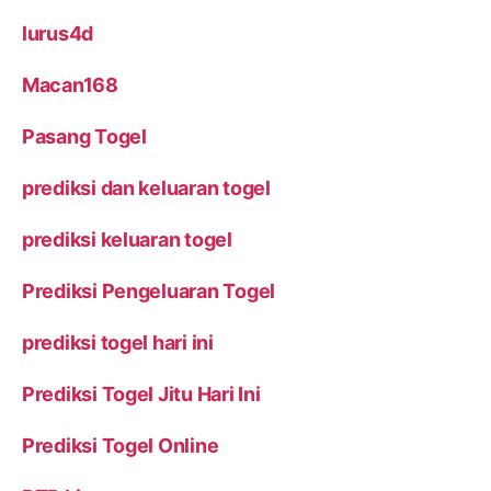
lurus4d
Macan168
Pasang Togel
prediksi dan keluaran togel
prediksi keluaran togel
Prediksi Pengeluaran Togel
prediksi togel hari ini
Prediksi Togel Jitu Hari Ini
Prediksi Togel Online