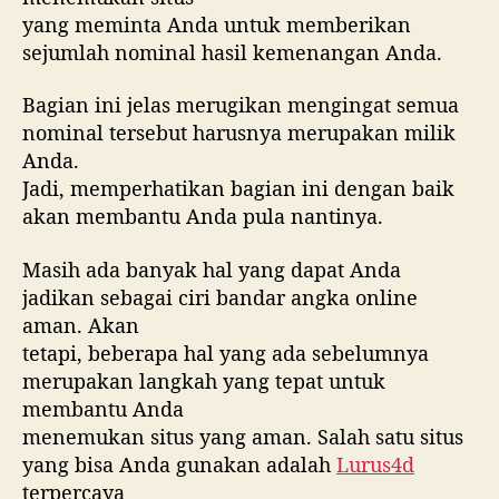
yang meminta Anda untuk memberikan
sejumlah nominal hasil kemenangan Anda.
Bagian ini jelas merugikan mengingat semua
nominal tersebut harusnya merupakan milik
Anda.
Jadi, memperhatikan bagian ini dengan baik
akan membantu Anda pula nantinya.
Masih ada banyak hal yang dapat Anda
jadikan sebagai ciri bandar angka online
aman. Akan
tetapi, beberapa hal yang ada sebelumnya
merupakan langkah yang tepat untuk
membantu Anda
menemukan situs yang aman. Salah satu situs
yang bisa Anda gunakan adalah
Lurus4d
terpercaya