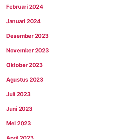
Februari 2024
Januari 2024
Desember 2023
November 2023
Oktober 2023
Agustus 2023
Juli 2023
Juni 2023
Mei 2023
April 2023