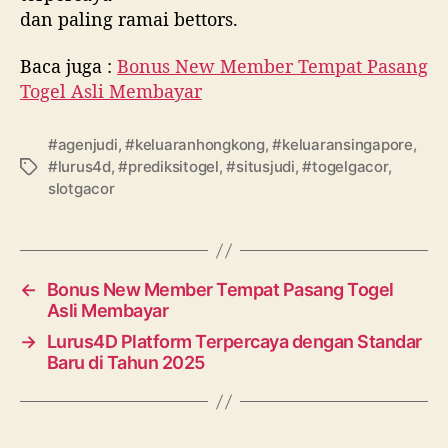
dan paling ramai bettors.
Baca juga :
Bonus New Member Tempat Pasang
Togel Asli Membayar
#agenjudi
,
#keluaranhongkong
,
#keluaransingapore
,
#lurus4d
,
#prediksitogel
,
#situsjudi
,
#togelgacor
,
T
slotgacor
a
g
←
Bonus New Member Tempat Pasang Togel
Asli Membayar
→
Lurus4D Platform Terpercaya dengan Standar
Baru di Tahun 2025