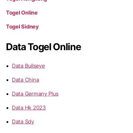
Togel Online
Togel Sidney
Data Togel Online
Data Bullseye
Data China
Data Germany Plus
Data Hk 2023
Data Sdy