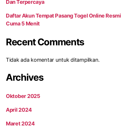
Dan Terpercaya
Daftar Akun Tempat Pasang Togel Online Resmi
Cuma 5 Menit
Recent Comments
Tidak ada komentar untuk ditampilkan.
Archives
Oktober 2025
April 2024
Maret 2024