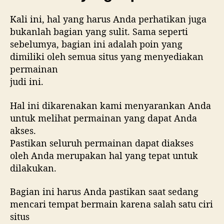
Kali ini, hal yang harus Anda perhatikan juga
bukanlah bagian yang sulit. Sama seperti
sebelumya, bagian ini adalah poin yang
dimiliki oleh semua situs yang menyediakan
permainan
judi ini.
Hal ini dikarenakan kami menyarankan Anda
untuk melihat permainan yang dapat Anda
akses.
Pastikan seluruh permainan dapat diakses
oleh Anda merupakan hal yang tepat untuk
dilakukan.
Bagian ini harus Anda pastikan saat sedang
mencari tempat bermain karena salah satu ciri
situs