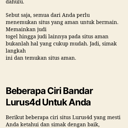
dahulu.
Sebut saja, semua dari Anda perlu
menemukan situs yang aman untuk bermain.
Memainkan judi
togel hingga judi lainnya pada situs aman
bukanlah hal yang cukup mudah. Jadi, simak
langkah
ini dan temukan situs aman.
Beberapa Ciri Bandar
Lurus4d Untuk Anda
Berikut beberapa ciri situs Lurus4d yang mesti
Anda ketahui dan simak dengan baik,