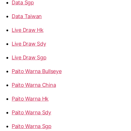
Data Sgp
Data Taiwan
Live Draw Hk
Live Draw Sdy
Live Draw Sgp
Paito Warna Bullseye
Paito Warna China
Paito Warna Hk
Paito Warna Sdy
Paito Warna Sgp