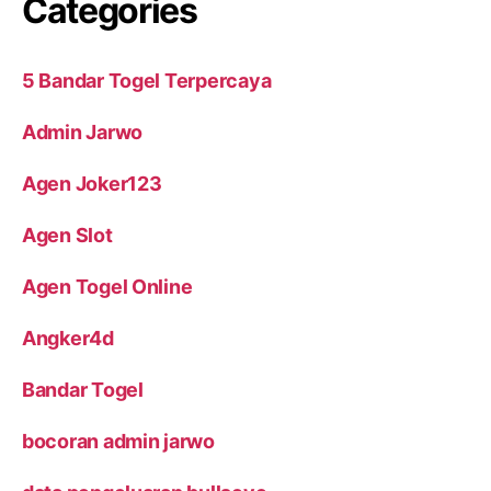
Categories
5 Bandar Togel Terpercaya
Admin Jarwo
Agen Joker123
Agen Slot
Agen Togel Online
Angker4d
Bandar Togel
bocoran admin jarwo