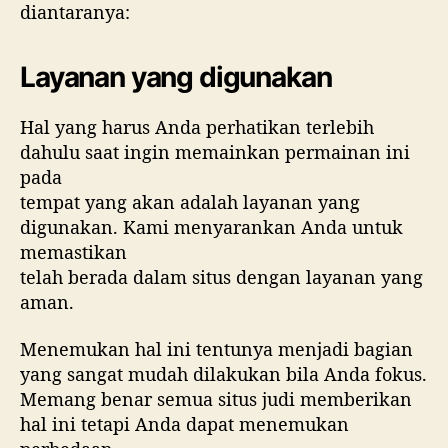
diantaranya:
Layanan yang digunakan
Hal yang harus Anda perhatikan terlebih
dahulu saat ingin memainkan permainan ini
pada
tempat yang akan adalah layanan yang
digunakan. Kami menyarankan Anda untuk
memastikan
telah berada dalam situs dengan layanan yang
aman.
Menemukan hal ini tentunya menjadi bagian
yang sangat mudah dilakukan bila Anda fokus.
Memang benar semua situs judi memberikan
hal ini tetapi Anda dapat menemukan