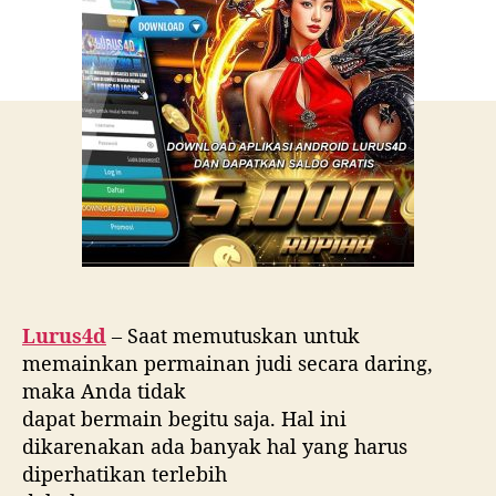
i
a
s
l
a
a
r
r
t
t
i
i
k
k
e
e
l
l
Lurus4d
– Saat memutuskan untuk
memainkan permainan judi secara daring,
maka Anda tidak
dapat bermain begitu saja. Hal ini
dikarenakan ada banyak hal yang harus
diperhatikan terlebih