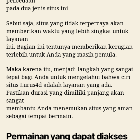
perbedaan
pada dua jenis situs ini.
Sebut saja, situs yang tidak terpercaya akan
memberikan waktu yang lebih singkat untuk
layanan
ini. Bagian ini tentunya memberikan kerugian
terlebih untuk Anda yang masih pemula.
Maka karena itu, menjadi langkah yang sangat
tepat bagi Anda untuk mengetahui bahwa ciri
situs Lurus4d adalah layanan yang ada.
Pastikan durasi yang dimiliki panjang akan
sangat
membantu Anda menemukan situs yang aman
sebagai tempat bermain.
Permainan yang dapat diakses