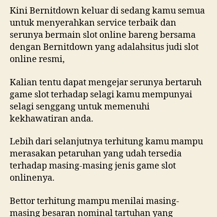
Kini Bernitdown keluar di sedang kamu semua
untuk menyerahkan service terbaik dan
serunya bermain slot online bareng bersama
dengan Bernitdown yang adalahsitus judi slot
online resmi,
Kalian tentu dapat mengejar serunya bertaruh
game slot terhadap selagi kamu mempunyai
selagi senggang untuk memenuhi
kekhawatiran anda.
Lebih dari selanjutnya terhitung kamu mampu
merasakan petaruhan yang udah tersedia
terhadap masing-masing jenis game slot
onlinenya.
Bettor terhitung mampu menilai masing-
masing besaran nominal tartuhan yang