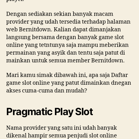
Dengan sediakan sekian banyak macam
provider yang udah tersedia terhadap halaman
web Bernitdown. Kalian dapat dimanjakan
langsung bersama dengan banyak game slot
online yang tetntunya saja mampu meberikan
permainan yang asyik dan tentu saja patut di
mainkan untuk semua member Bernitdown.
Mari kamu simak dibawah ini, apa saja Daftar
game slot online yang patut dimainkan dnegan
akses cuma-cuma dan mudah?
Pragmatic Play Slot
Nama provider yang satu ini udah banyak
dikenal hampir semua penjudi slot online