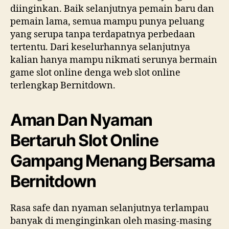
diinginkan. Baik selanjutnya pemain baru dan
pemain lama, semua mampu punya peluang
yang serupa tanpa terdapatnya perbedaan
tertentu. Dari keselurhannya selanjutnya
kalian hanya mampu nikmati serunya bermain
game slot online denga web slot online
terlengkap Bernitdown.
Aman Dan Nyaman
Bertaruh Slot Online
Gampang Menang Bersama
Bernitdown
Rasa safe dan nyaman selanjutnya terlampau
banyak di menginginkan oleh masing-masing