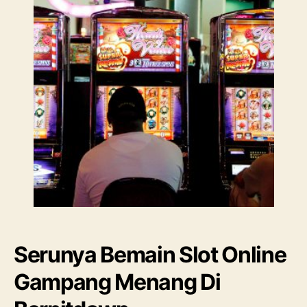
i
a
s
l
a
a
r
r
t
t
i
i
k
k
e
e
l
l
Serunya Bemain Slot Online Gampang Menang Di
Bernitdown
Serunya Bemain Slot Online
Gampang Menang Di