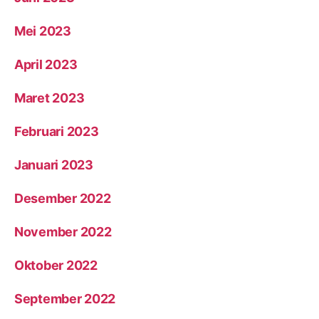
Mei 2023
April 2023
Maret 2023
Februari 2023
Januari 2023
Desember 2022
November 2022
Oktober 2022
September 2022