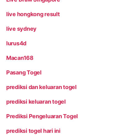
live hongkong result
live sydney
lurus4d
Macan168
Pasang Togel
prediksi dan keluaran togel
prediksi keluaran togel
Prediksi Pengeluaran Togel
prediksi togel hari ini