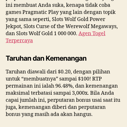
ini membuat Anda suka, kenapa tidak coba
games Pragmatic Play yang lain dengan topik
yang sama seperti, Slots Wolf Gold Power
Jekpot, Slots Curse of the Werewolf Megaways,
dan Slots Wolf Gold 1 000 000.
Agen Togel
Terpercaya
Taruhan dan Kemenangan
Taruhan diawali dari $0.20, dengan pilihan
untuk “membuatnya” sampai $100! RTP
permainan ini ialah 96.48%, dan kemenangan
maksimal terbatasi sampai 3,000x. Bila Anda
capai jumlah ini, perputaran bonus usai saat itu
juga, kemenangan diberi dan perputaran
bonus yang masih ada akan hangus.