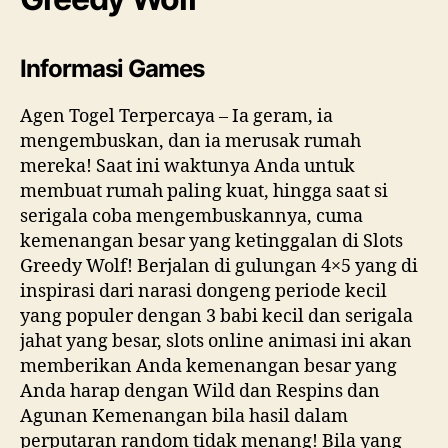
Informasi Games
Agen Togel Terpercaya –
Ia geram, ia
mengembuskan, dan ia merusak rumah
mereka! Saat ini waktunya Anda untuk
membuat rumah paling kuat, hingga saat si
serigala coba mengembuskannya, cuma
kemenangan besar yang ketinggalan di Slots
Greedy Wolf! Berjalan di gulungan 4×5 yang di
inspirasi dari narasi dongeng periode kecil
yang populer dengan 3 babi kecil dan serigala
jahat yang besar, slots online animasi ini akan
memberikan Anda kemenangan besar yang
Anda harap dengan Wild dan Respins dan
Agunan Kemenangan bila hasil dalam
perputaran random tidak menang! Bila yang