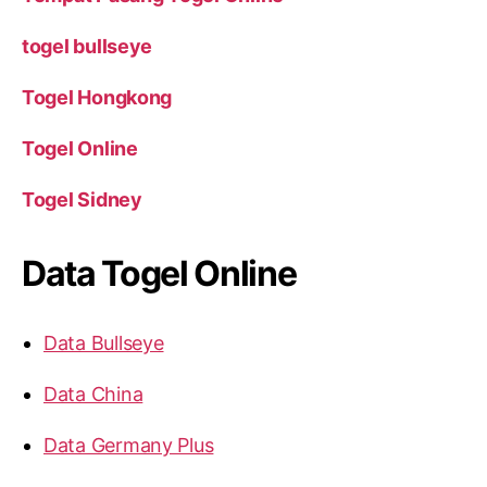
togel bullseye
Togel Hongkong
Togel Online
Togel Sidney
Data Togel Online
Data Bullseye
Data China
Data Germany Plus