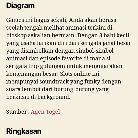
Diagram
Games ini bagus sekali, Anda akan berasa
seolah tengah melihat animasi terkini di
bioskop sekalian bermain. Dengan 3 babi kecil
yang usaha larikan diri dari serigala jahat besar
yang disimbolkan dengan simbol-simbol
animasi dan episode favorite di mana si
serigala tiup gulungan untuk mengutarakan
kemenangan besar! Slots online ini
mempunyai soundtrack yang funky dengan
suara lembut dari burung-burung yang
berkicau di background.
Sumber :
Agen Togel
Ringkasan