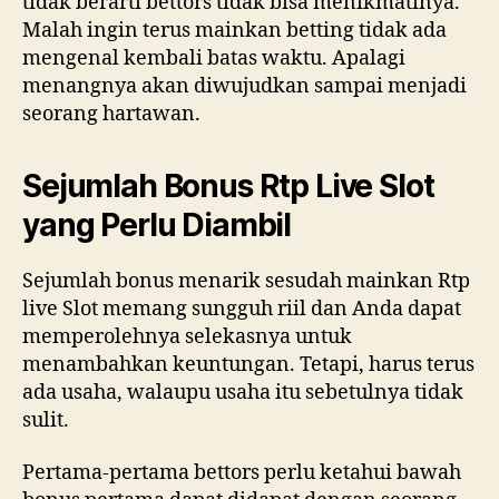
tidak berarti bettors tidak bisa menikmatinya.
Malah ingin terus mainkan betting tidak ada
mengenal kembali batas waktu. Apalagi
menangnya akan diwujudkan sampai menjadi
seorang hartawan.
Sejumlah Bonus Rtp Live Slot
yang Perlu Diambil
Sejumlah bonus menarik sesudah mainkan Rtp
live Slot memang sungguh riil dan Anda dapat
memperolehnya selekasnya untuk
menambahkan keuntungan. Tetapi, harus terus
ada usaha, walaupu usaha itu sebetulnya tidak
sulit.
Pertama-pertama bettors perlu ketahui bawah