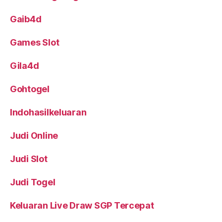
Gaib4d
Games Slot
Gila4d
Gohtogel
Indohasilkeluaran
Judi Online
Judi Slot
Judi Togel
Keluaran Live Draw SGP Tercepat