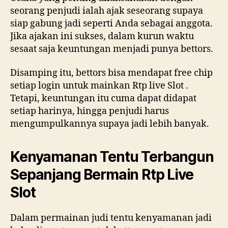
seorang penjudi ialah ajak seseorang supaya
siap gabung jadi seperti Anda sebagai anggota.
Jika ajakan ini sukses, dalam kurun waktu
sesaat saja keuntungan menjadi punya bettors.
Disamping itu, bettors bisa mendapat free chip
setiap login untuk mainkan Rtp live Slot .
Tetapi, keuntungan itu cuma dapat didapat
setiap harinya, hingga penjudi harus
mengumpulkannya supaya jadi lebih banyak.
Kenyamanan Tentu Terbangun
Sepanjang Bermain Rtp Live
Slot
Dalam permainan judi tentu kenyamanan jadi