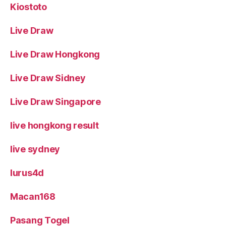
Kiostoto
Live Draw
Live Draw Hongkong
Live Draw Sidney
Live Draw Singapore
live hongkong result
live sydney
lurus4d
Macan168
Pasang Togel