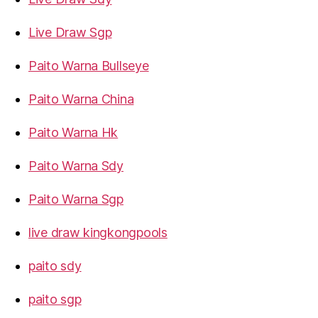
Live Draw Sgp
Paito Warna Bullseye
Paito Warna China
Paito Warna Hk
Paito Warna Sdy
Paito Warna Sgp
live draw kingkongpools
paito sdy
paito sgp