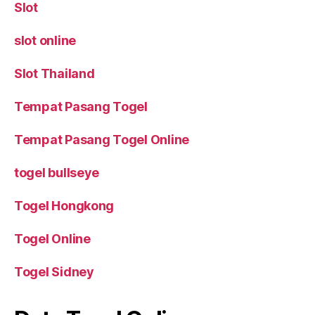
Slot
slot online
Slot Thailand
Tempat Pasang Togel
Tempat Pasang Togel Online
togel bullseye
Togel Hongkong
Togel Online
Togel Sidney