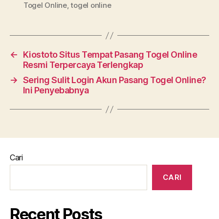
a
Togel Online
,
togel online
g
←
Kiostoto Situs Tempat Pasang Togel Online
Resmi Terpercaya Terlengkap
→
Sering Sulit Login Akun Pasang Togel Online?
Ini Penyebabnya
Cari
CARI
Recent Posts