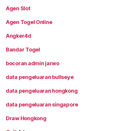
Agen Slot
Agen Togel Online
Angker4d
Bandar Togel
bocoran admin jarwo
data pengeluaran bullseye
data pengeluaran hongkong
data pengeluaran singapore
Draw Hongkong