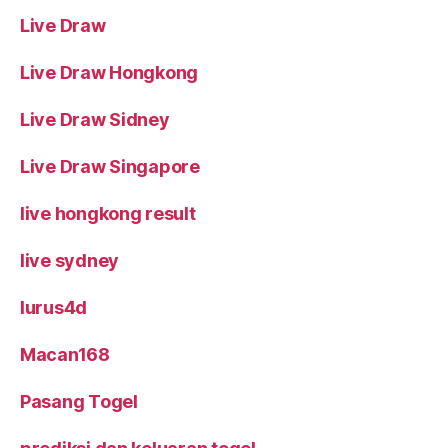
Live Draw
Live Draw Hongkong
Live Draw Sidney
Live Draw Singapore
live hongkong result
live sydney
lurus4d
Macan168
Pasang Togel