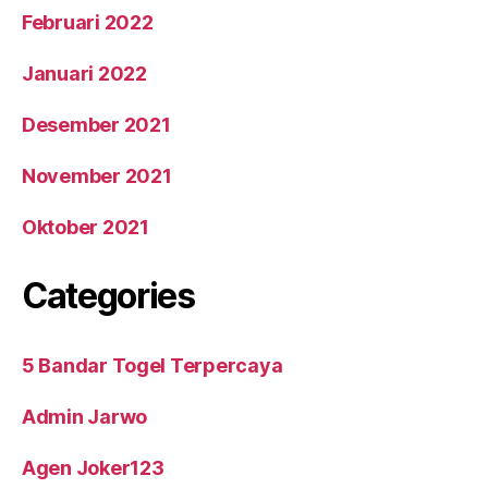
Februari 2022
Januari 2022
Desember 2021
November 2021
Oktober 2021
Categories
5 Bandar Togel Terpercaya
Admin Jarwo
Agen Joker123