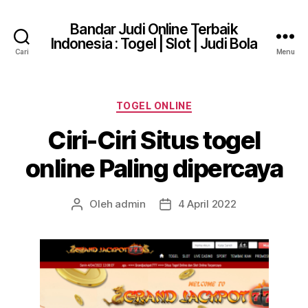
Bandar Judi Online Terbaik
Indonesia : Togel | Slot | Judi Bola
Cari
Menu
K
TOGEL ONLINE
a
Ciri-Ciri Situs togel
t
e
online Paling dipercaya
g
o
r
Oleh
admin
4 April 2022
P
T
i
e
a
n
n
u
g
l
g
i
a
s
l