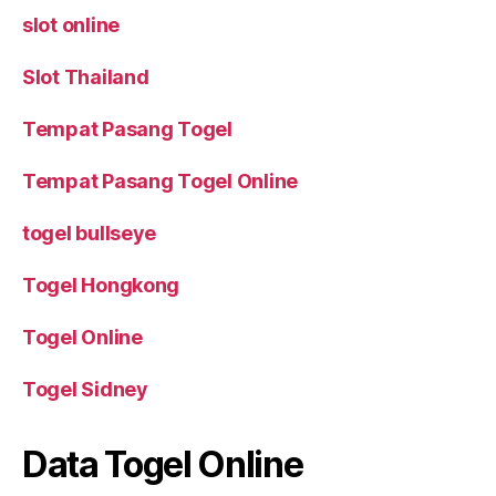
slot online
Slot Thailand
Tempat Pasang Togel
Tempat Pasang Togel Online
togel bullseye
Togel Hongkong
Togel Online
Togel Sidney
Data Togel Online