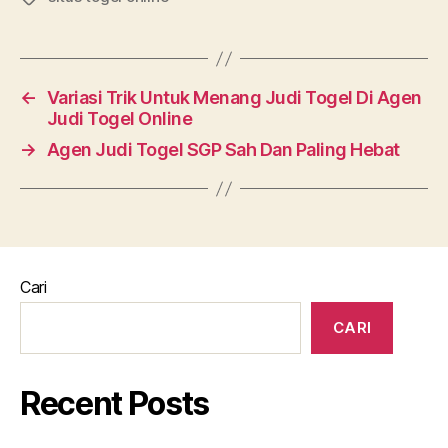
a
g
←
Variasi Trik Untuk Menang Judi Togel Di Agen
Judi Togel Online
→
Agen Judi Togel SGP Sah Dan Paling Hebat
Cari
CARI
Recent Posts