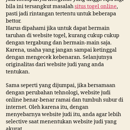
bila ini tersangkut masalah
situs togel online
,
pasti jadi rintangan tertentu untuk beberapa
bettor.
Harus dipahami jika untuk dapat bermain
taruhan di website togel, kurang cukup cukup
dengan tergabung dan bermain-main saja.
Karena, usaha yang jangan sampai ketinggal
dengan mengecek kebenaran. Selanjutnya
originalitas dari website judi yang anda
tentukan.
Sama seperti yang dijumpai, jika bersamaan
dengan perubahan tehnologi, website judi
online benar-benar ramai dan tumbuh subur di
internet. Oleh karena itu, dengan
menyebarnya website judi itu, anda agar lebih
selective saat menentukan website judi yang
akurat.