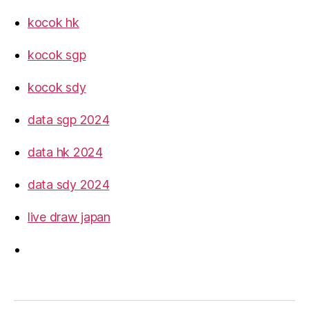
kocok hk
kocok sgp
kocok sdy
data sgp 2024
data hk 2024
data sdy 2024
live draw japan