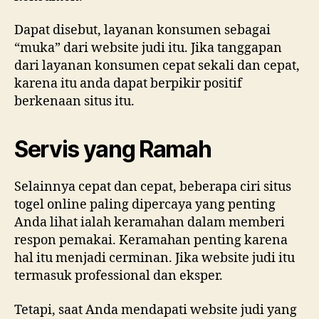
Dapat disebut, layanan konsumen sebagai
“muka” dari website judi itu. Jika tanggapan
dari layanan konsumen cepat sekali dan cepat,
karena itu anda dapat berpikir positif
berkenaan situs itu.
Servis yang Ramah
Selainnya cepat dan cepat, beberapa ciri situs
togel online paling dipercaya yang penting
Anda lihat ialah keramahan dalam memberi
respon pemakai. Keramahan penting karena
hal itu menjadi cerminan. Jika website judi itu
termasuk professional dan eksper.
Tetapi, saat Anda mendapati website judi yang