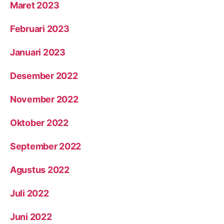
Maret 2023
Februari 2023
Januari 2023
Desember 2022
November 2022
Oktober 2022
September 2022
Agustus 2022
Juli 2022
Juni 2022