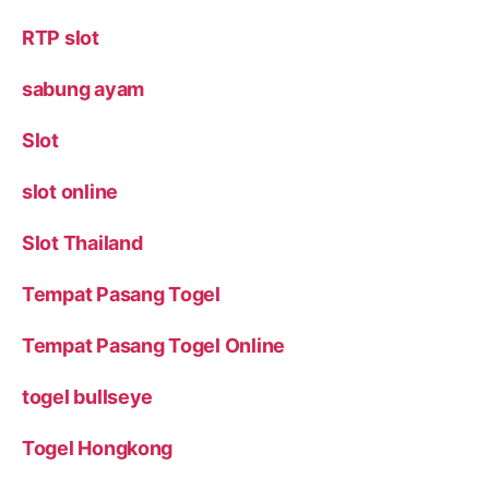
RTP slot
sabung ayam
Slot
slot online
Slot Thailand
Tempat Pasang Togel
Tempat Pasang Togel Online
togel bullseye
Togel Hongkong