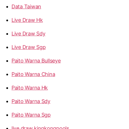
Data Taiwan
Live Draw Hk
Live Draw Sdy
Live Draw Sgp
Paito Warna Bullseye
Paito Warna China
Paito Warna Hk
Paito Warna Sdy
Paito Warna Sgp
live draw kingkongpools