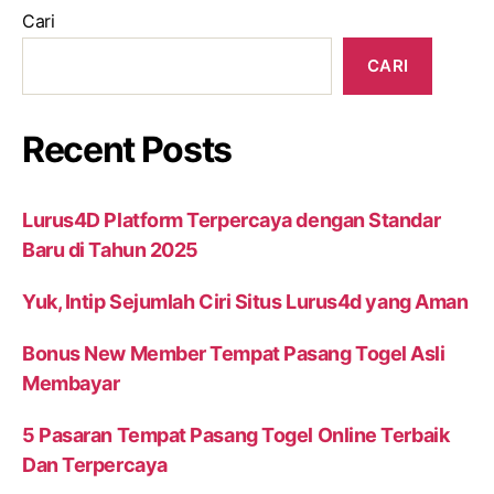
Cari
CARI
Recent Posts
Lurus4D Platform Terpercaya dengan Standar
Baru di Tahun 2025
Yuk, Intip Sejumlah Ciri Situs Lurus4d yang Aman
Bonus New Member Tempat Pasang Togel Asli
Membayar
5 Pasaran Tempat Pasang Togel Online Terbaik
Dan Terpercaya