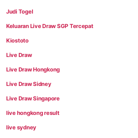
Judi Togel
Keluaran Live Draw SGP Tercepat
Kiostoto
Live Draw
Live Draw Hongkong
Live Draw Sidney
Live Draw Singapore
live hongkong result
live sydney