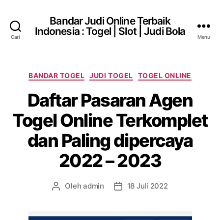
Bandar Judi Online Terbaik
Indonesia : Togel | Slot | Judi Bola
Cari
Menu
K
BANDAR TOGEL
JUDI TOGEL
TOGEL ONLINE
a
Daftar Pasaran Agen
t
e
Togel Online Terkomplet
g
o
dan Paling dipercaya
r
i
2022 – 2023
Oleh
admin
18 Juli 2022
P
T
e
a
n
n
u
g