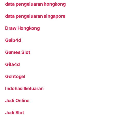
data pengeluaran hongkong
data pengeluaran singapore
Draw Hongkong
Gaib4d
Games Slot
Gila4d
Gohtogel
Indohasilkeluaran
Judi Online
Judi Slot