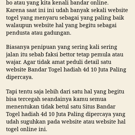
bo atau yang kita kenali bandar online.
Karena saat ini ini udah banyak sekali website
togel yang menyaru sebagai yang paling baik
walaupun website hal yang begitu sebagai
pendusta atau gadungan.
Biasanya penipuan yang sering kali sering
jalan itu sebab faksi bettor tetap pemula atau
wajar. Agar tidak amat peduli detail satu
website Bandar Togel hadiah 4d 10 Juta Paling
dipercaya.
Tapi tentu saja lebih dari satu hal yang begitu
bisa tercegah seandainya kamu semua
menentukan tidak betul satu Situs Bandar
Togel hadiah 4d 10 Juta Paling dipercaya yang
udah suguhkan pada website atau website hal
togel online ini.