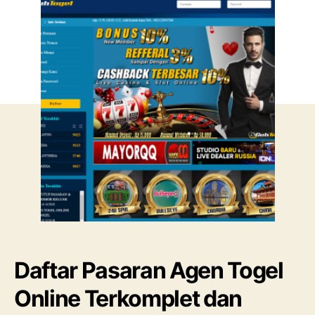
l
g
i
a
s
l
a
a
r
r
t
t
i
i
k
k
e
e
l
l
agen togel online
Daftar Pasaran Agen Togel
Online Terkomplet dan