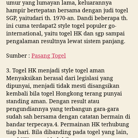
umur yang lumayan lama, keluarannya
hampir bertepatan bersama dengan judi togel
SGP, yaitudari th. 1970-an. Dandi beberapa th.
ini cuma terdapat2 style togel populer go-
international, yaitu togel HK dan sgp sampai
pengalaman resultnya lewat sistem panjang.
Sumber :
Pasang Togel
3. Togel HK menjadi style togel aman
Menyaksikan berasal dari legislasi yang
dipunyai, menjadi tidak mesti disangsikan
kembali bila togel Hongkong terang punyai
standing aman. Dengan result atau
pengundiannya yang terbangun gara-gara
sudah sah bersama dengan catatan bermain di
bandar terpecaya.4. Permainan HK terhubung
tiap hari. Bila dibanding pada togel yang lain,