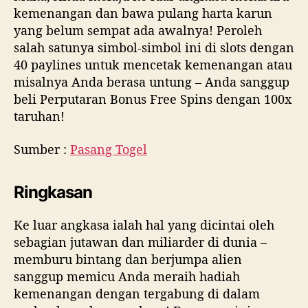
kemenangan dan bawa pulang harta karun
yang belum sempat ada awalnya! Peroleh
salah satunya simbol-simbol ini di slots dengan
40 paylines untuk mencetak kemenangan atau
misalnya Anda berasa untung – Anda sanggup
beli Perputaran Bonus Free Spins dengan 100x
taruhan!
Sumber :
Pasang Togel
Ringkasan
Ke luar angkasa ialah hal yang dicintai oleh
sebagian jutawan dan miliarder di dunia –
memburu bintang dan berjumpa alien
sanggup memicu Anda meraih hadiah
kemenangan dengan tergabung di dalam