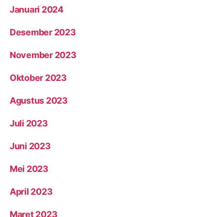
Januari 2024
Desember 2023
November 2023
Oktober 2023
Agustus 2023
Juli 2023
Juni 2023
Mei 2023
April 2023
Maret 2023