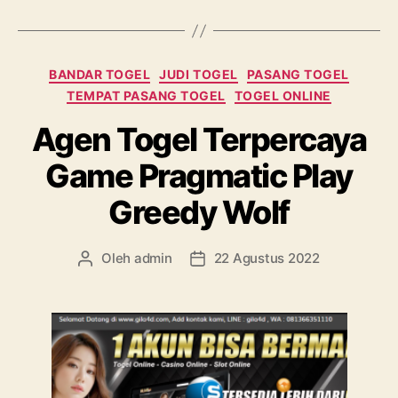
a
g
K
BANDAR TOGEL
JUDI TOGEL
PASANG TOGEL
a
TEMPAT PASANG TOGEL
TOGEL ONLINE
t
Agen Togel Terpercaya
e
g
Game Pragmatic Play
o
r
Greedy Wolf
i
Oleh
admin
22 Agustus 2022
P
T
e
a
n
n
u
g
l
g
i
a
s
l
a
a