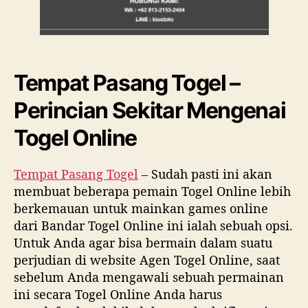
Tempat Pasang Togel
Tempat Pasang Togel –
Perincian Sekitar Mengenai
Togel Online
Tempat Pasang Togel
–
Sudah pasti ini akan
membuat beberapa pemain Togel Online lebih
berkemauan untuk mainkan games online
dari Bandar Togel Online ini ialah sebuah opsi.
Untuk Anda agar bisa bermain dalam suatu
perjudian di website Agen Togel Online, saat
sebelum Anda mengawali sebuah permainan
ini secara Togel Online Anda harus