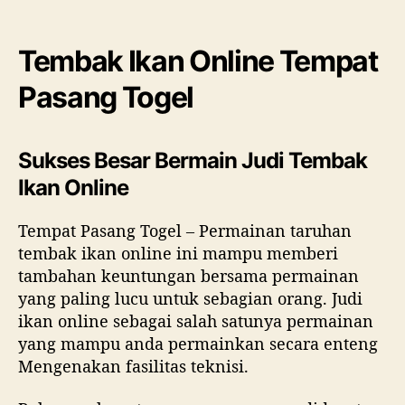
Tembak Ikan Online Tempat
Pasang Togel
Sukses Besar Bermain Judi Tembak
Ikan Online
Tempat Pasang Togel – Permainan taruhan
tembak ikan online ini mampu memberi
tambahan keuntungan bersama permainan
yang paling lucu untuk sebagian orang. Judi
ikan online sebagai salah satunya permainan
yang mampu anda permainkan secara enteng
Mengenakan fasilitas teknisi.