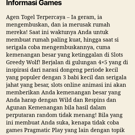
Informasi Games
Agen Togel Terpercaya –
Ia geram, ia
mengembuskan, dan ia merusak rumah
mereka! Saat ini waktunya Anda untuk
membuat rumah paling kuat, hingga saat si
serigala coba mengembuskannya, cuma
kemenangan besar yang ketinggalan di Slots
Greedy Wolf! Berjalan di gulungan 4×5 yang di
inspirasi dari narasi dongeng periode kecil
yang populer dengan 3 babi kecil dan serigala
jahat yang besar, slots online animasi ini akan
memberikan Anda kemenangan besar yang
Anda harap dengan Wild dan Respins dan
Agunan Kemenangan bila hasil dalam
perputaran random tidak menang! Bila yang
ini membuat Anda suka, kenapa tidak coba
games Pragmatic Play yang lain dengan topik