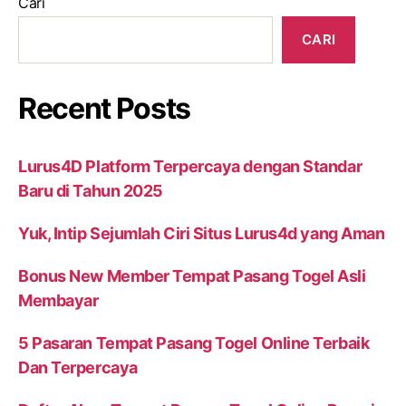
Cari
i
CARI
n
a
Recent Posts
s
i
Lurus4D Platform Terpercaya dengan Standar
p
Baru di Tahun 2025
o
Yuk, Intip Sejumlah Ciri Situs Lurus4d yang Aman
s
Bonus New Member Tempat Pasang Togel Asli
Membayar
5 Pasaran Tempat Pasang Togel Online Terbaik
Dan Terpercaya