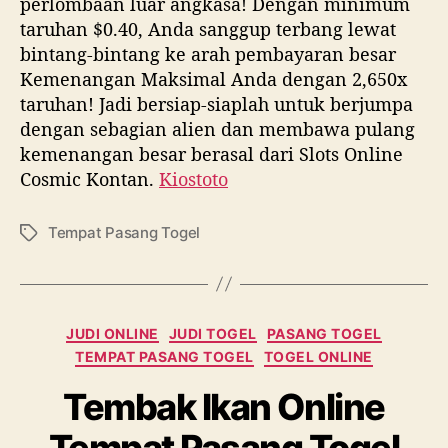
perlombaan luar angkasa! Dengan minimum
taruhan $0.40, Anda sanggup terbang lewat
bintang-bintang ke arah pembayaran besar
Kemenangan Maksimal Anda dengan 2,650x
taruhan! Jadi bersiap-siaplah untuk berjumpa
dengan sebagian alien dan membawa pulang
kemenangan besar berasal dari Slots Online
Cosmic Kontan.
Kiostoto
Tempat Pasang Togel
T
a
g
K
JUDI ONLINE
JUDI TOGEL
PASANG TOGEL
a
TEMPAT PASANG TOGEL
TOGEL ONLINE
t
Tembak Ikan Online
e
g
Tempat Pasang Togel
o