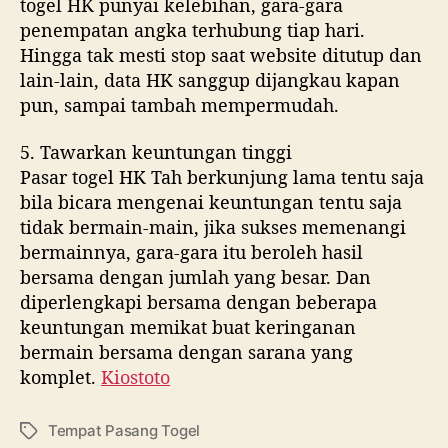
togel HK punyai kelebihan, gara-gara
penempatan angka terhubung tiap hari.
Hingga tak mesti stop saat website ditutup dan
lain-lain, data HK sanggup dijangkau kapan
pun, sampai tambah mempermudah.
5. Tawarkan keuntungan tinggi
Pasar togel HK Tah berkunjung lama tentu saja
bila bicara mengenai keuntungan tentu saja
tidak bermain-main, jika sukses memenangi
bermainnya, gara-gara itu beroleh hasil
bersama dengan jumlah yang besar. Dan
diperlengkapi bersama dengan beberapa
keuntungan memikat buat keringanan
bermain bersama dengan sarana yang
komplet.
Kiostoto
Tempat Pasang Togel
T