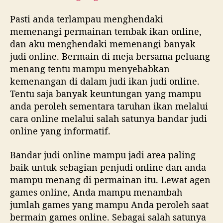
Pasti anda terlampau menghendaki
memenangi permainan tembak ikan online,
dan aku menghendaki memenangi banyak
judi online. Bermain di meja bersama peluang
menang tentu mampu menyebabkan
kemenangan di dalam judi ikan judi online.
Tentu saja banyak keuntungan yang mampu
anda peroleh sementara taruhan ikan melalui
cara online melalui salah satunya bandar judi
online yang informatif.
Bandar judi online mampu jadi area paling
baik untuk sebagian penjudi online dan anda
mampu menang di permainan itu. Lewat agen
games online, Anda mampu menambah
jumlah games yang mampu Anda peroleh saat
bermain games online. Sebagai salah satunya