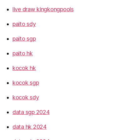
live draw kingkongpools
paito sdy
paito sgp
paito hk
kocok hk
kocok sgp
kocok sdy
data sgp 2024
data hk 2024