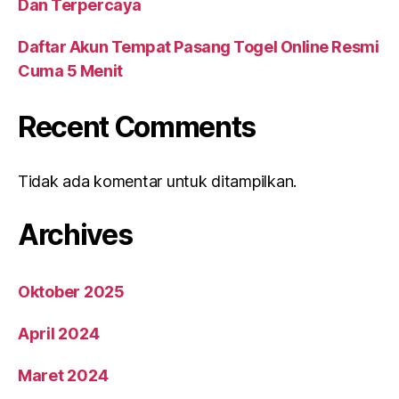
Dan Terpercaya
Daftar Akun Tempat Pasang Togel Online Resmi
Cuma 5 Menit
Recent Comments
Tidak ada komentar untuk ditampilkan.
Archives
Oktober 2025
April 2024
Maret 2024