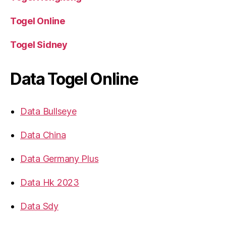
Togel Online
Togel Sidney
Data Togel Online
Data Bullseye
Data China
Data Germany Plus
Data Hk 2023
Data Sdy