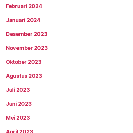
Februari 2024
Januari 2024
Desember 2023
November 2023
Oktober 2023
Agustus 2023
Juli 2023
Juni 2023
Mei 2023
April 2023