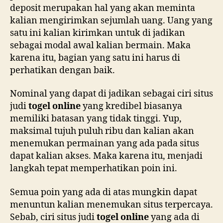
deposit merupakan hal yang akan meminta
kalian mengirimkan sejumlah uang. Uang yang
satu ini kalian kirimkan untuk di jadikan
sebagai modal awal kalian bermain. Maka
karena itu, bagian yang satu ini harus di
perhatikan dengan baik.
Nominal yang dapat di jadikan sebagai ciri situs
judi
togel online
yang kredibel biasanya
memiliki batasan yang tidak tinggi. Yup,
maksimal tujuh puluh ribu dan kalian akan
menemukan permainan yang ada pada situs
dapat kalian akses. Maka karena itu, menjadi
langkah tepat memperhatikan poin ini.
Semua poin yang ada di atas mungkin dapat
menuntun kalian menemukan situs terpercaya.
Sebab, ciri situs judi
togel online
yang ada di