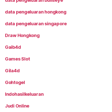
data pengeluaran bullseye
data pengeluaran hongkong
data pengeluaran singapore
Draw Hongkong
Gaib4d
Games Slot
Gila4d
Gohtogel
Indohasilkeluaran
Judi Online