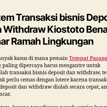
tem Transaksi bisnis Depo
 Withdraw Kiostoto Bena
ar Ramah Lingkungan
anyak kasus di mana pemain
Tempat Pasang
e
paling dipercaya harus mengantre untuk
ah transaksi bisnis deposit dan withdraw, te
ak perlu cemas dengan lotere karena transak
 deposit dan withdraw diolah secara cepat, 
ncar.