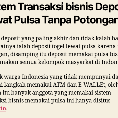
tem Transaksi bisnis Depo
at Pulsa Tanpa Potonga
 deposit yang paling akhir dan tidak kalah b
inya ialah deposit togel lewat pulsa karena
an, disamping itu deposit memakai pulsa bis
anakan semua kelompok masyarkat di Indone
k warga Indonesia yang tidak mempunyai d
i langkah memakai ATM dan E-WALLEt, ole
 itu banyak anggota yang memakai sistem
ksi bisnis memakai pulsa ini hanya disitus
oto
.