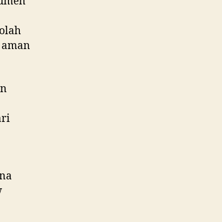
sumen
olah
, aman
en
ri
ena
w