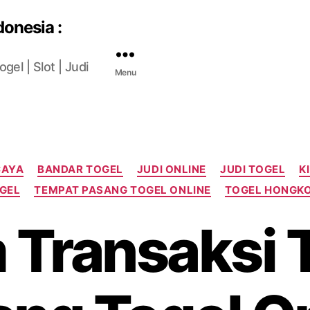
donesia :
gel | Slot | Judi
Menu
K
CAYA
BANDAR TOGEL
JUDI ONLINE
JUDI TOGEL
K
a
GEL
TEMPAT PASANG TOGEL ONLINE
TOGEL HONGK
t
e
 Transaksi
g
o
r
i