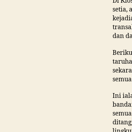
Di Kio
setia,
kejadi
transa
dan da
Beriku
taruha
sekara
semua 
Ini ia
bandar
semua 
ditang
lingku