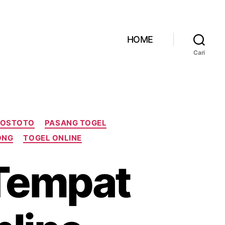
HOME
Cari
IOSTOTO
PASANG TOGEL
ONG
TOGEL ONLINE
 Tempat