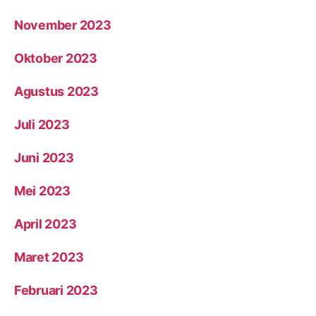
November 2023
Oktober 2023
Agustus 2023
Juli 2023
Juni 2023
Mei 2023
April 2023
Maret 2023
Februari 2023