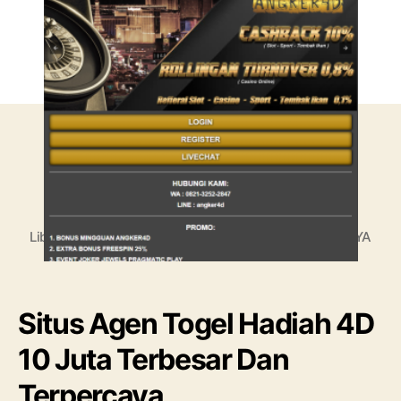
i
a
s
l
a
a
r
r
t
t
i
i
k
k
e
e
l
l
Liburkeluarga SITUS game togel ONLINE TERPERCAYA
NOMOR 1 DI INDONESIA
Situs Agen Togel Hadiah 4D
10 Juta Terbesar Dan
Terpercaya