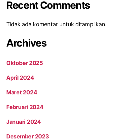
Recent Comments
Tidak ada komentar untuk ditampilkan.
Archives
Oktober 2025
April 2024
Maret 2024
Februari 2024
Januari 2024
Desember 2023