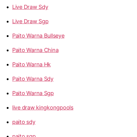
Live Draw Sdy
Live Draw Sgp
Paito Warna Bullseye
Paito Warna China
Paito Warna Hk
Paito Warna Sdy
Paito Warna Sgp
live draw kingkongpools
paito sdy
paito sgp