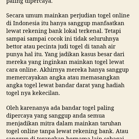
paling dipercaya.
Secara umum mainkan perjudian togel online
di Indonesia itu hanya sanggup manfaatkan
lewat rekening bank lokal terkenal. Tetapi
sampai sampai cocok ini tidak seluruhnya
bettor atau pecinta judi togel di tanah air
punya hal itu. Yang jadikan kasus besar dari
mereka yang inginkan mainkan togel lewat
cara online. Akhirnya mereka hanya sanggup
memercayakan angka atau memasangkan
angka togel lewat bandar darat yang hadiah
togel nya kekecilan.
Oleh karenanya ada bandar togel paling
dipercaya yang sanggup anda semua
menjadikan mitra dalam mainkan taruhan
togel online tanpa lewat rekening bank. Atau
sanggup di terangkan bernama lain sebagai