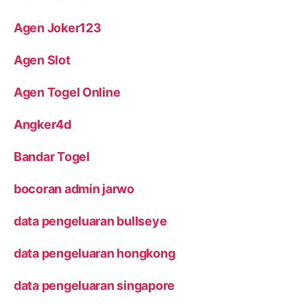
Agen Joker123
Agen Slot
Agen Togel Online
Angker4d
Bandar Togel
bocoran admin jarwo
data pengeluaran bullseye
data pengeluaran hongkong
data pengeluaran singapore