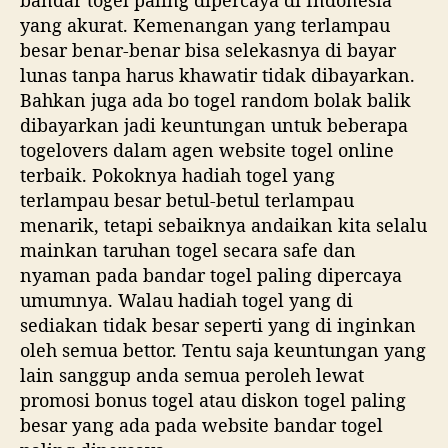
yang akurat. Kemenangan yang terlampau
besar benar-benar bisa selekasnya di bayar
lunas tanpa harus khawatir tidak dibayarkan.
Bahkan juga ada bo togel random bolak balik
dibayarkan jadi keuntungan untuk beberapa
togelovers dalam agen website togel online
terbaik. Pokoknya hadiah togel yang
terlampau besar betul-betul terlampau
menarik, tetapi sebaiknya andaikan kita selalu
mainkan taruhan togel secara safe dan
nyaman pada bandar togel paling dipercaya
umumnya. Walau hadiah togel yang di
sediakan tidak besar seperti yang di inginkan
oleh semua bettor. Tentu saja keuntungan yang
lain sanggup anda semua peroleh lewat
promosi bonus togel atau diskon togel paling
besar yang ada pada website bandar togel