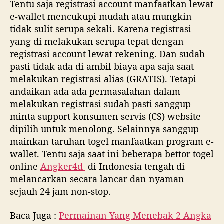
Tentu saja registrasi account manfaatkan lewat
e-wallet mencukupi mudah atau mungkin
tidak sulit serupa sekali. Karena registrasi
yang di melakukan serupa tepat dengan
registrasi account lewat rekening. Dan sudah
pasti tidak ada di ambil biaya apa saja saat
melakukan registrasi alias (GRATIS). Tetapi
andaikan ada ada permasalahan dalam
melakukan registrasi sudah pasti sanggup
minta support konsumen servis (CS) website
dipilih untuk menolong. Selainnya sanggup
mainkan taruhan togel manfaatkan program e-
wallet. Tentu saja saat ini beberapa bettor togel
online
Angker4d
di Indonesia tengah di
melancarkan secara lancar dan nyaman
sejauh 24 jam non-stop.
Baca Juga :
Permainan Yang Menebak 2 Angka