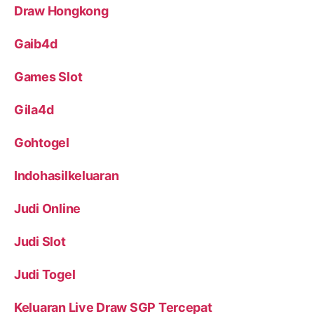
Draw Hongkong
Gaib4d
Games Slot
Gila4d
Gohtogel
Indohasilkeluaran
Judi Online
Judi Slot
Judi Togel
Keluaran Live Draw SGP Tercepat