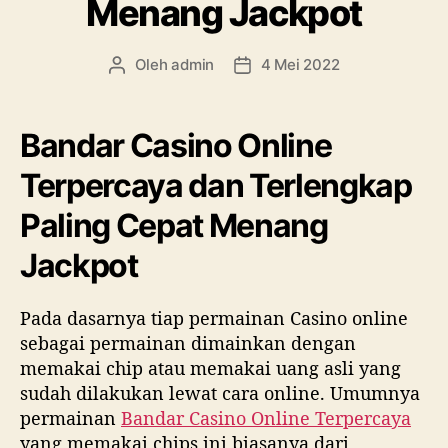
Menang Jackpot
Oleh
admin
4 Mei 2022
P
T
e
a
n
n
u
g
Bandar Casino Online
l
g
Terpercaya dan Terlengkap
i
a
s
l
Paling Cepat Menang
a
a
r
r
Jackpot
t
t
i
i
k
k
Pada dasarnya tiap permainan Casino online
e
e
sebagai permainan dimainkan dengan
l
l
memakai chip atau memakai uang asli yang
sudah dilakukan lewat cara online. Umumnya
permainan
Bandar Casino Online Terpercaya
yang memakai chips ini biasanya dari