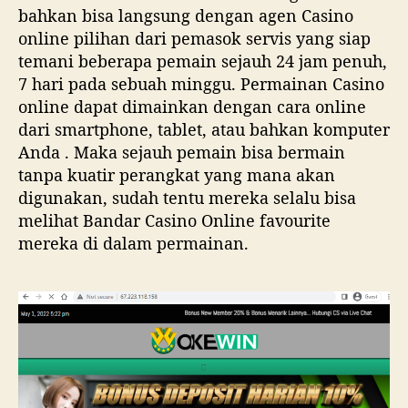
bahkan bisa langsung dengan agen Casino
online pilihan dari pemasok servis yang siap
temani beberapa pemain sejauh 24 jam penuh,
7 hari pada sebuah minggu. Permainan Casino
online dapat dimainkan dengan cara online
dari smartphone, tablet, atau bahkan komputer
Anda . Maka sejauh pemain bisa bermain
tanpa kuatir perangkat yang mana akan
digunakan, sudah tentu mereka selalu bisa
melihat Bandar Casino Online favourite
mereka di dalam permainan.