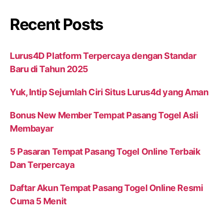
Recent Posts
Lurus4D Platform Terpercaya dengan Standar
Baru di Tahun 2025
Yuk, Intip Sejumlah Ciri Situs Lurus4d yang Aman
Bonus New Member Tempat Pasang Togel Asli
Membayar
5 Pasaran Tempat Pasang Togel Online Terbaik
Dan Terpercaya
Daftar Akun Tempat Pasang Togel Online Resmi
Cuma 5 Menit