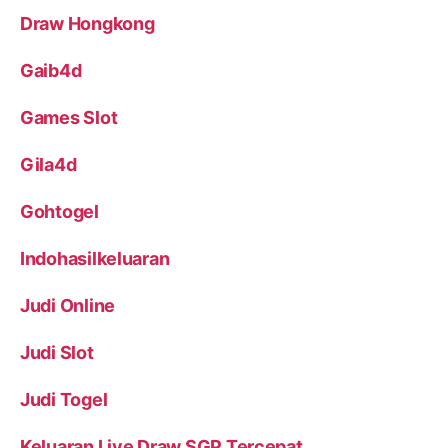
Draw Hongkong
Gaib4d
Games Slot
Gila4d
Gohtogel
Indohasilkeluaran
Judi Online
Judi Slot
Judi Togel
Keluaran Live Draw SGP Tercepat