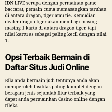
IDN LIVE serupa dengan permainan game
baccarat, pemain cuma memasangkan taruhan
di antara dragon, tiger atau tie. Kemudian
dealer dragon tiger akan membagi masing-
masing 1 kartu di antara dragon tiger, tapi
nilai kartu as sebagai paling kecil dengan nilai
1.
Opsi Terbaik Bermain di
Daftar Situs Judi Online
Bila anda bermain judi tentunya anda akan
memperoleh fasilitas paling komplet dengan
beragam jenis sejumlah fitur terbaik yang
dapat anda permainkan Casino online dengan
rileks.