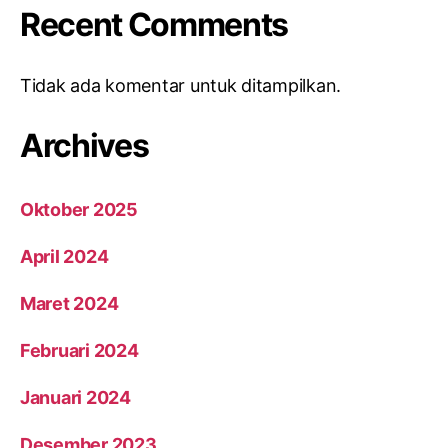
Recent Comments
Tidak ada komentar untuk ditampilkan.
Archives
Oktober 2025
April 2024
Maret 2024
Februari 2024
Januari 2024
Desember 2023