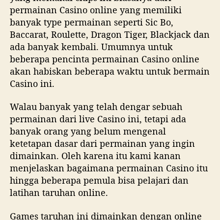
permainan Casino online yang memiliki
banyak type permainan seperti Sic Bo,
Baccarat, Roulette, Dragon Tiger, Blackjack dan
ada banyak kembali. Umumnya untuk
beberapa pencinta permainan Casino online
akan habiskan beberapa waktu untuk bermain
Casino ini.
Walau banyak yang telah dengar sebuah
permainan dari live Casino ini, tetapi ada
banyak orang yang belum mengenal
ketetapan dasar dari permainan yang ingin
dimainkan. Oleh karena itu kami kanan
menjelaskan bagaimana permainan Casino itu
hingga beberapa pemula bisa pelajari dan
latihan taruhan online.
Games taruhan ini dimainkan dengan online