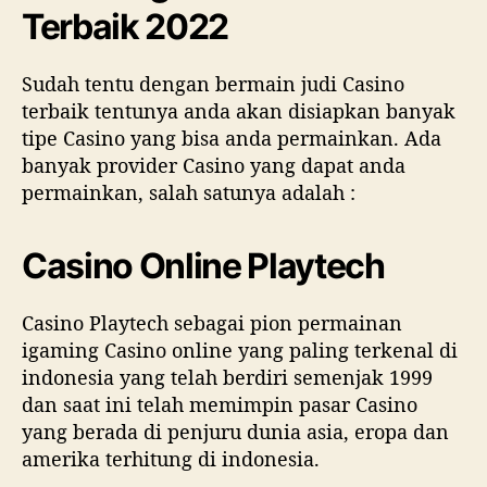
Terbaik 2022
Sudah tentu dengan bermain judi Casino
terbaik tentunya anda akan disiapkan banyak
tipe Casino yang bisa anda permainkan. Ada
banyak provider Casino yang dapat anda
permainkan, salah satunya adalah :
Casino Online Playtech
Casino Playtech sebagai pion permainan
igaming Casino online yang paling terkenal di
indonesia yang telah berdiri semenjak 1999
dan saat ini telah memimpin pasar Casino
yang berada di penjuru dunia asia, eropa dan
amerika terhitung di indonesia.