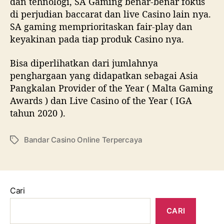
dan tehnologi, SA Gaming benar-benar fokus
di perjudian baccarat dan live Casino lain nya.
SA gaming memprioritaskan fair-play dan
keyakinan pada tiap produk Casino nya.
Bisa diperlihatkan dari jumlahnya
penghargaan yang didapatkan sebagai Asia
Pangkalan Provider of the Year ( Malta Gaming
Awards ) dan Live Casino of the Year ( IGA
tahun 2020 ).
Bandar Casino Online Terpercaya
T
a
g
Cari
CARI