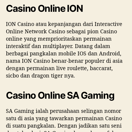
Casino Online ION
ION Casino atau kepanjangan dari Interactive
Online Network Casino sebagai pion Casino
online yang memprioritaskan permainan
interaktif dan multiplayer. Datang dalam
berbagai pangkalan mobile IOS dan Android,
nama ION Casino benar-benar populer di asia
dengan permainan live roulette, baccarat,
sicbo dan dragon tiger nya.
Casino Online SA Gaming
SA Gaming ialah perusahaan selingan nomor
satu di asia yang tawarkan permainan Casino
di suatu pangkalan. Dengan jadikan satu seni