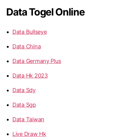
Data Togel Online
Data Bullseye
Data China
Data Germany Plus
Data Hk 2023
Data Sdy
Data Sgp
Data Taiwan
Live Draw Hk