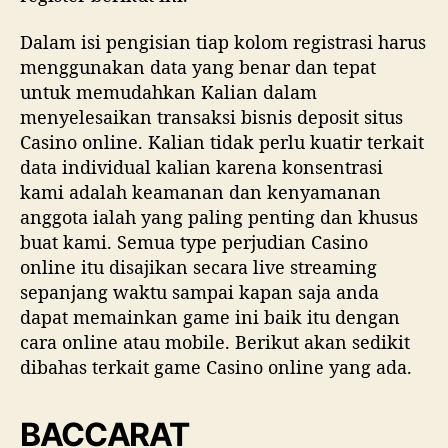
Dalam isi pengisian tiap kolom registrasi harus
menggunakan data yang benar dan tepat
untuk memudahkan Kalian dalam
menyelesaikan transaksi bisnis deposit situs
Casino online. Kalian tidak perlu kuatir terkait
data individual kalian karena konsentrasi
kami adalah keamanan dan kenyamanan
anggota ialah yang paling penting dan khusus
buat kami. Semua type perjudian Casino
online itu disajikan secara live streaming
sepanjang waktu sampai kapan saja anda
dapat memainkan game ini baik itu dengan
cara online atau mobile. Berikut akan sedikit
dibahas terkait game Casino online yang ada.
BACCARAT