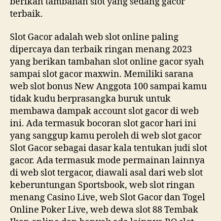
berikan tambahan slot yang sedang gacor
terbaik.
Slot Gacor adalah web slot online paling
dipercaya dan terbaik ringan menang 2023
yang berikan tambahan slot online gacor syah
sampai slot gacor maxwin. Memiliki sarana
web slot bonus New Anggota 100 sampai kamu
tidak kudu berprasangka buruk untuk
membawa dampak account slot gacor di web
ini. Ada termasuk bocoran slot gacor hari ini
yang sanggup kamu peroleh di web slot gacor
Slot Gacor sebagai dasar kala tentukan judi slot
gacor. Ada termasuk mode permainan lainnya
di web slot tergacor, diawali asal dari web slot
keberuntungan Sportsbook, web slot ringan
menang Casino Live, web Slot Gacor dan Togel
Online Poker Live, web dewa slot 88 Tembak