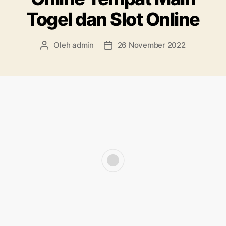
o
Togel dan Slot Online
r
i
Oleh
admin
26 November 2022
P
T
e
a
n
n
u
g
l
g
i
a
s
l
a
a
r
r
t
t
i
i
k
k
e
e
l
l