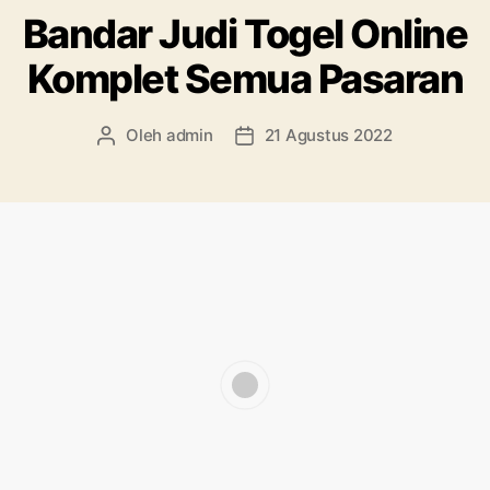
Bandar Judi Togel Online
e
g
Komplet Semua Pasaran
o
r
i
Oleh
admin
21 Agustus 2022
P
T
e
a
n
n
u
g
l
g
i
a
s
l
a
a
r
r
t
t
i
i
k
k
e
e
l
l