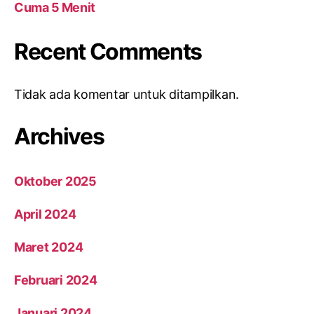
Cuma 5 Menit
Recent Comments
Tidak ada komentar untuk ditampilkan.
Archives
Oktober 2025
April 2024
Maret 2024
Februari 2024
Januari 2024