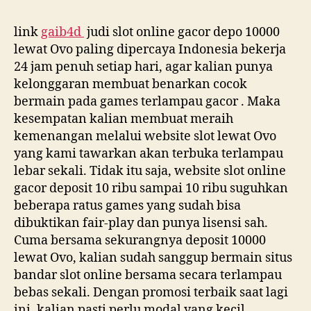
link
gaib4d
judi slot online gacor depo 10000
lewat Ovo paling dipercaya Indonesia bekerja
24 jam penuh setiap hari, agar kalian punya
kelonggaran membuat benarkan cocok
bermain pada games terlampau gacor . Maka
kesempatan kalian membuat meraih
kemenangan melalui website slot lewat Ovo
yang kami tawarkan akan terbuka terlampau
lebar sekali. Tidak itu saja, website slot online
gacor deposit 10 ribu sampai 10 ribu suguhkan
beberapa ratus games yang sudah bisa
dibuktikan fair-play dan punya lisensi sah.
Cuma bersama sekurangnya deposit 10000
lewat Ovo, kalian sudah sanggup bermain situs
bandar slot online bersama secara terlampau
bebas sekali. Dengan promosi terbaik saat lagi
ini, kalian pasti perlu modal yang kecil