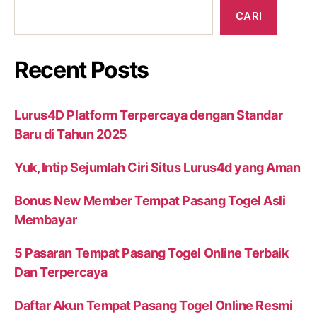
CARI
Recent Posts
Lurus4D Platform Terpercaya dengan Standar
Baru di Tahun 2025
Yuk, Intip Sejumlah Ciri Situs Lurus4d yang Aman
Bonus New Member Tempat Pasang Togel Asli
Membayar
5 Pasaran Tempat Pasang Togel Online Terbaik
Dan Terpercaya
Daftar Akun Tempat Pasang Togel Online Resmi