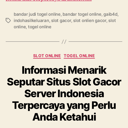
bandar judi togel online
,
bandar togel online
,
gaib4d
,
indohasilkeluaran
,
slot gacor
,
slot onlien gacor
,
slot
T
online
,
togel online
a
g
K
SLOT ONLINE
TOGEL ONLINE
a
Informasi Menarik
t
e
Seputar Situs Slot Gacor
g
o
Server Indonesia
r
i
Terpercaya yang Perlu
Anda Ketahui