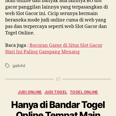
Ikan online dan banyak ada lainnya BO slot
gacor panggilan lainnya yang terpasangkan di
web Slot Gacor ini. Cicip serunya bermain
beraneka mode judi online cuma di web yang
pas dan terpercaya seperti web Slot Gacor dan
Togel Online.
Baca juga :
Bocoran Game di Situs Slot Gacor
Hari Ini Paling Gampang Menang
gaib4d
T
a
g
K
JUDI ONLINE
JUDI TOGEL
TOGEL ONLINE
a
Hanya di Bandar Togel
t
e
Online Tempat Main
g