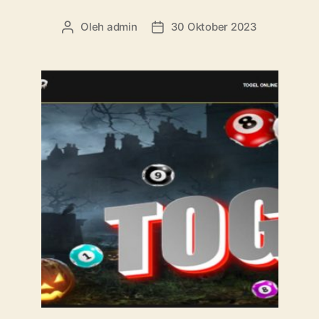
Oleh
admin
30 Oktober 2023
P
T
e
a
n
n
u
g
l
g
i
a
s
l
a
a
r
r
t
t
i
i
k
k
e
e
l
l
Gaib4d