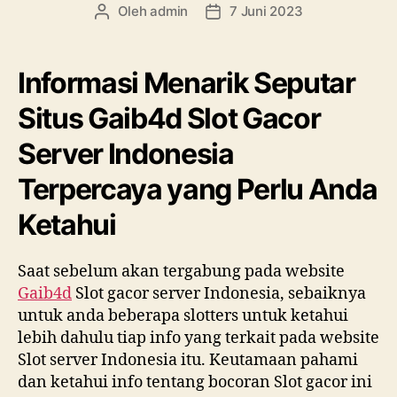
Oleh
admin
7 Juni 2023
P
T
e
a
n
n
u
g
Informasi Menarik Seputar
l
g
Situs Gaib4d Slot Gacor
i
a
s
l
Server Indonesia
a
a
r
r
Terpercaya yang Perlu Anda
t
t
i
i
Ketahui
k
k
e
e
l
l
Saat sebelum akan tergabung pada website
Gaib4d
Slot gacor server Indonesia, sebaiknya
untuk anda beberapa slotters untuk ketahui
lebih dahulu tiap info yang terkait pada website
Slot server Indonesia itu. Keutamaan pahami
dan ketahui info tentang bocoran Slot gacor ini