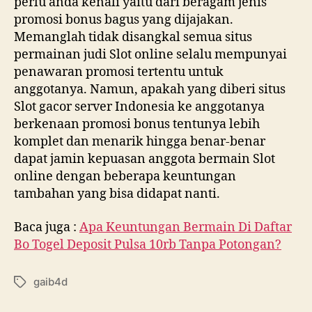
perlu anda kenali yaitu dari beragam jenis
promosi bonus bagus yang dijajakan.
Memanglah tidak disangkal semua situs
permainan judi Slot online selalu mempunyai
penawaran promosi tertentu untuk
anggotanya. Namun, apakah yang diberi situs
Slot gacor server Indonesia ke anggotanya
berkenaan promosi bonus tentunya lebih
komplet dan menarik hingga benar-benar
dapat jamin kepuasan anggota bermain Slot
online dengan beberapa keuntungan
tambahan yang bisa didapat nanti.
Baca juga :
Apa Keuntungan Bermain Di Daftar
Bo Togel Deposit Pulsa 10rb Tanpa Potongan?
gaib4d
T
a