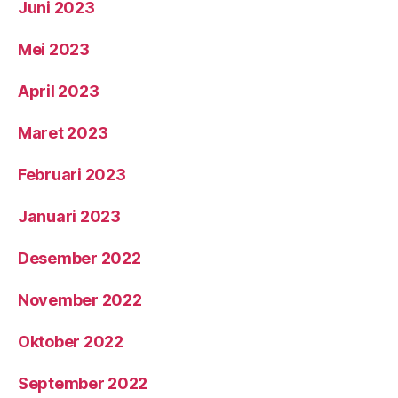
Juni 2023
Mei 2023
April 2023
Maret 2023
Februari 2023
Januari 2023
Desember 2022
November 2022
Oktober 2022
September 2022