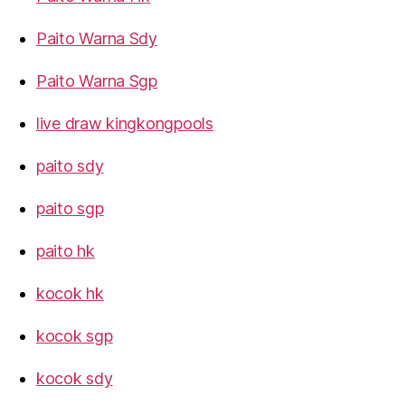
Paito Warna Sdy
Paito Warna Sgp
live draw kingkongpools
paito sdy
paito sgp
paito hk
kocok hk
kocok sgp
kocok sdy