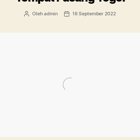
Oleh
admin
16 September 2022
P
T
e
a
n
n
u
g
l
g
i
a
s
l
a
a
r
r
t
t
i
i
k
k
e
e
l
l
Tempat Pasang Togel