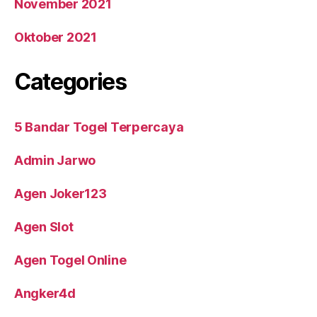
November 2021
Oktober 2021
Categories
5 Bandar Togel Terpercaya
Admin Jarwo
Agen Joker123
Agen Slot
Agen Togel Online
Angker4d