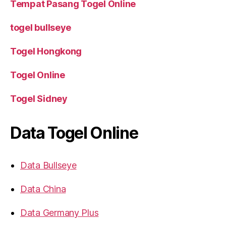
Tempat Pasang Togel Online
togel bullseye
Togel Hongkong
Togel Online
Togel Sidney
Data Togel Online
Data Bullseye
Data China
Data Germany Plus