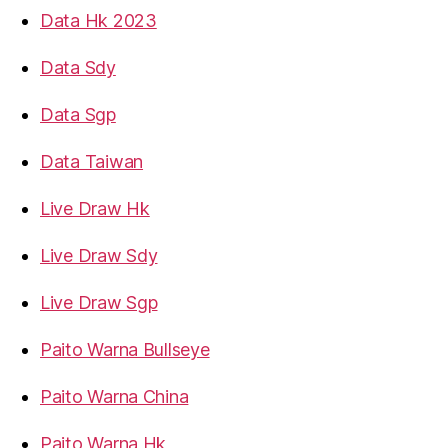
Data Hk 2023
Data Sdy
Data Sgp
Data Taiwan
Live Draw Hk
Live Draw Sdy
Live Draw Sgp
Paito Warna Bullseye
Paito Warna China
Paito Warna Hk