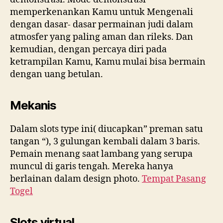
memperkenankan Kamu untuk Mengenali
dengan dasar- dasar permainan judi dalam
atmosfer yang paling aman dan rileks. Dan
kemudian, dengan percaya diri pada
ketrampilan Kamu, Kamu mulai bisa bermain
dengan uang betulan.
Mekanis
Dalam slots type ini( diucapkan” preman satu
tangan “), 3 gulungan kembali dalam 3 baris.
Pemain menang saat lambang yang serupa
muncul di garis tengah. Mereka hanya
berlainan dalam design photo.
Tempat Pasang
Togel
Slots virtual