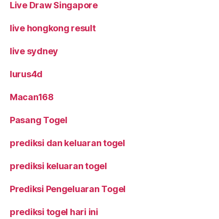
Live Draw Singapore
live hongkong result
live sydney
lurus4d
Macan168
Pasang Togel
prediksi dan keluaran togel
prediksi keluaran togel
Prediksi Pengeluaran Togel
prediksi togel hari ini