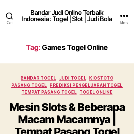
Bandar Judi Online Terbaik
Indonesia : Togel | Slot | Judi Bola
Cari
Menu
Tag:
Games Togel Online
K
BANDAR TOGEL
JUDI TOGEL
KIOSTOTO
a
PASANG TOGEL
PREDIKSI PENGELUARAN TOGEL
t
TEMPAT PASANG TOGEL
TOGEL ONLINE
e
g
Mesin Slots & Beberapa
o
Macam Macamnya |
r
i
Tempat Pasang Togel