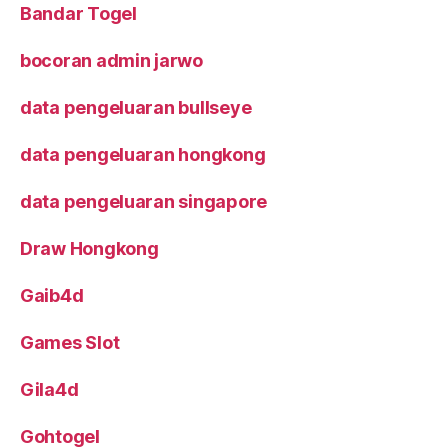
Bandar Togel
bocoran admin jarwo
data pengeluaran bullseye
data pengeluaran hongkong
data pengeluaran singapore
Draw Hongkong
Gaib4d
Games Slot
Gila4d
Gohtogel