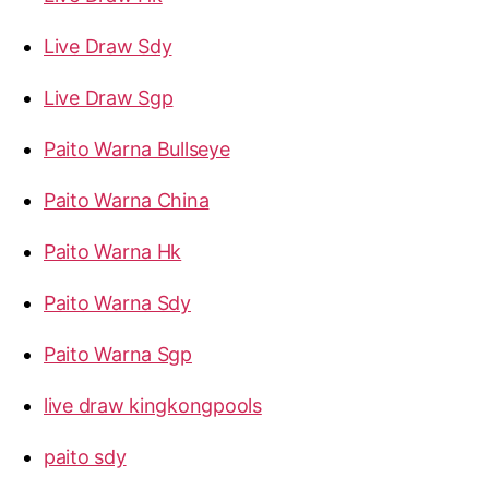
Live Draw Sdy
Live Draw Sgp
Paito Warna Bullseye
Paito Warna China
Paito Warna Hk
Paito Warna Sdy
Paito Warna Sgp
live draw kingkongpools
paito sdy