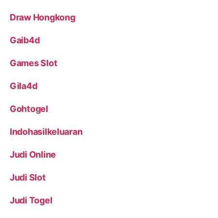
Draw Hongkong
Gaib4d
Games Slot
Gila4d
Gohtogel
Indohasilkeluaran
Judi Online
Judi Slot
Judi Togel