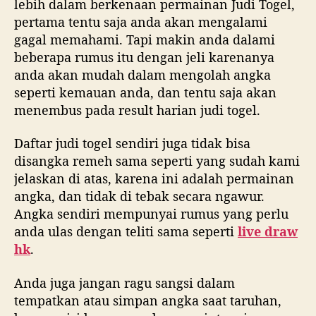
lebih dalam berkenaan permainan Judi Togel,
pertama tentu saja anda akan mengalami
gagal memahami. Tapi makin anda dalami
beberapa rumus itu dengan jeli karenanya
anda akan mudah dalam mengolah angka
seperti kemauan anda, dan tentu saja akan
menembus pada result harian judi togel.
Daftar judi togel sendiri juga tidak bisa
disangka remeh sama seperti yang sudah kami
jelaskan di atas, karena ini adalah permainan
angka, dan tidak di tebak secara ngawur.
Angka sendiri mempunyai rumus yang perlu
anda ulas dengan teliti sama seperti
live draw
hk
.
Anda juga jangan ragu sangsi dalam
tempatkan atau simpan angka saat taruhan,