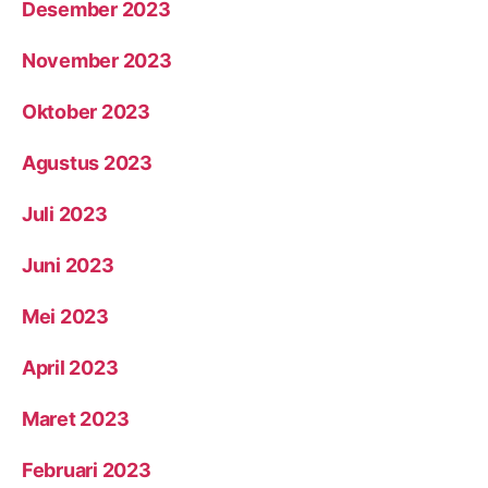
Desember 2023
November 2023
Oktober 2023
Agustus 2023
Juli 2023
Juni 2023
Mei 2023
April 2023
Maret 2023
Februari 2023