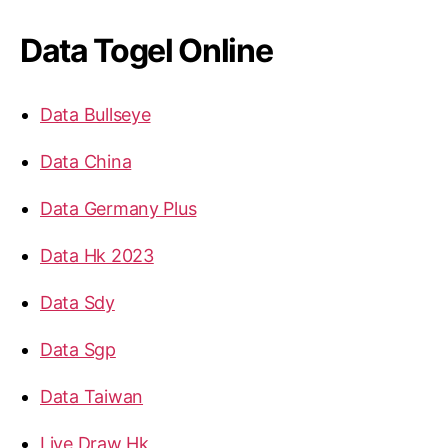
Data Togel Online
Data Bullseye
Data China
Data Germany Plus
Data Hk 2023
Data Sdy
Data Sgp
Data Taiwan
Live Draw Hk