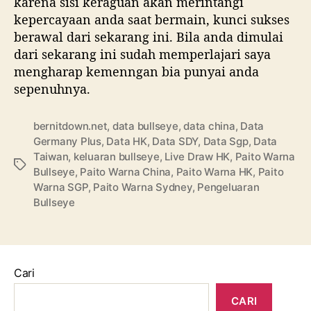
karena sisi keraguan akan merintangi
kepercayaan anda saat bermain, kunci sukses
berawal dari sekarang ini. Bila anda dimulai
dari sekarang ini sudah memperlajari saya
mengharap kemenngan bia punyai anda
sepenuhnya.
bernitdown.net
,
data bullseye
,
data china
,
Data
Germany Plus
,
Data HK
,
Data SDY
,
Data Sgp
,
Data
Taiwan
,
keluaran bullseye
,
Live Draw HK
,
Paito Warna
T
Bullseye
,
Paito Warna China
,
Paito Warna HK
,
Paito
a
Warna SGP
,
Paito Warna Sydney
,
Pengeluaran
g
Bullseye
Cari
CARI