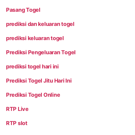
Pasang Togel
prediksi dan keluaran togel
prediksi keluaran togel
Prediksi Pengeluaran Togel
prediksi togel hari ini
Prediksi Togel Jitu Hari Ini
Prediksi Togel Online
RTP Live
RTP slot