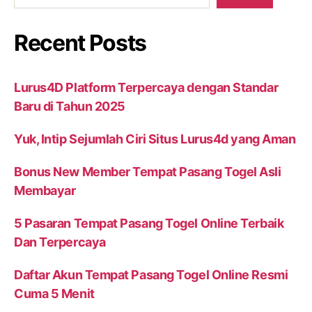
Recent Posts
Lurus4D Platform Terpercaya dengan Standar
Baru di Tahun 2025
Yuk, Intip Sejumlah Ciri Situs Lurus4d yang Aman
Bonus New Member Tempat Pasang Togel Asli
Membayar
5 Pasaran Tempat Pasang Togel Online Terbaik
Dan Terpercaya
Daftar Akun Tempat Pasang Togel Online Resmi
Cuma 5 Menit