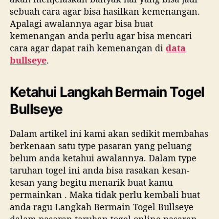
sebuah cara agar bisa hasilkan kemenangan.
Apalagi awalannya agar bisa buat
kemenangan anda perlu agar bisa mencari
cara agar dapat raih kemenangan di
data
bullseye
.
Ketahui Langkah Bermain Togel
Bullseye
Dalam artikel ini kami akan sedikit membahas
berkenaan satu type pasaran yang peluang
belum anda ketahui awalannya. Dalam type
taruhan togel ini anda bisa rasakan kesan-
kesan yang begitu menarik buat kamu
permainkan . Maka tidak perlu kembali buat
anda ragu Langkah Bermain Togel Bullseye
dalam pasaran taruhan togel online pasaran