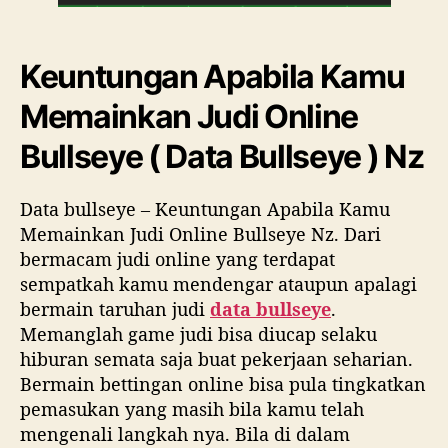
Keuntungan Apabila Kamu
Memainkan Judi Online
Bullseye ( Data Bullseye ) Nz
Data bullseye – Keuntungan Apabila Kamu
Memainkan Judi Online Bullseye Nz. Dari
bermacam judi online yang terdapat
sempatkah kamu mendengar ataupun apalagi
bermain taruhan judi
data bullseye
.
Memanglah game judi bisa diucap selaku
hiburan semata saja buat pekerjaan seharian.
Bermain bettingan online bisa pula tingkatkan
pemasukan yang masih bila kamu telah
mengenali langkah nya. Bila di dalam