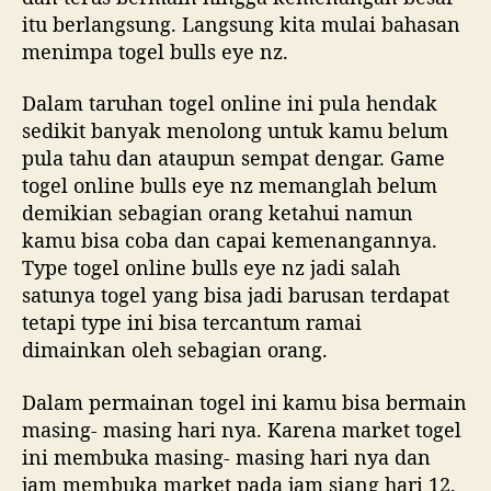
itu berlangsung. Langsung kita mulai bahasan
menimpa togel bulls eye nz.
Dalam taruhan togel online ini pula hendak
sedikit banyak menolong untuk kamu belum
pula tahu dan ataupun sempat dengar. Game
togel online bulls eye nz memanglah belum
demikian sebagian orang ketahui namun
kamu bisa coba dan capai kemenangannya.
Type togel online bulls eye nz jadi salah
satunya togel yang bisa jadi barusan terdapat
tetapi type ini bisa tercantum ramai
dimainkan oleh sebagian orang.
Dalam permainan togel ini kamu bisa bermain
masing- masing hari nya. Karena market togel
ini membuka masing- masing hari nya dan
jam membuka market pada jam siang hari 12.