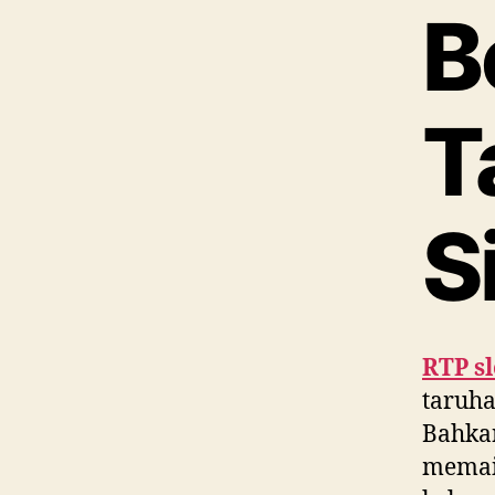
B
T
S
RTP sl
taruha
Bahka
memai