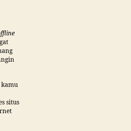
ffline
gat
emang
angin
 kamu
s situs
rnet