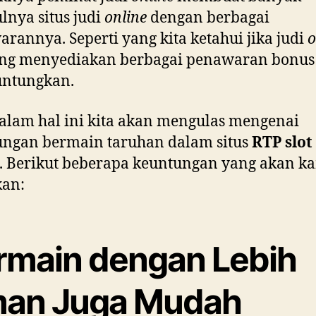
nya situs judi
online
dengan berbagai
rannya. Seperti yang kita ketahui jika judi
o
g menyediakan berbagai penawaran bonus
ntungkan.
alam hal ini kita akan mengulas mengenai
ungan bermain taruhan dalam situs
RTP slot
. Berikut beberapa keuntungan yang akan k
kan:
rmain dengan Lebih
an Juga Mudah