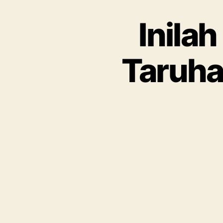
Inila
Taruha