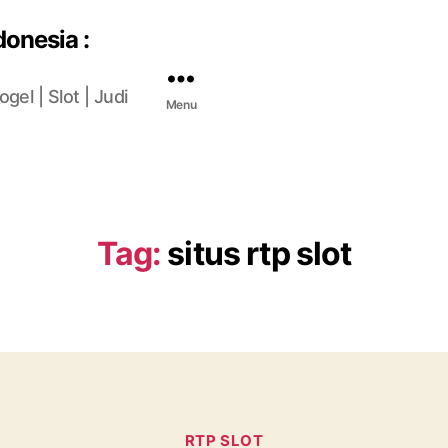
donesia :
gel | Slot | Judi
Menu
Tag:
situs rtp slot
K
RTP SLOT