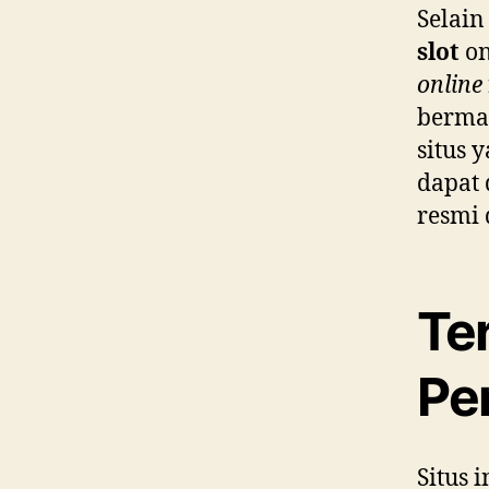
Selain
slot
on
online
bermai
situs 
dapat 
resmi 
Te
Pe
Situs i