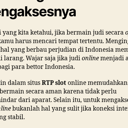
ngaksesnya
i yang kita ketahui, jika bermain judi secara
o
kamu harus mencari tempat tertentu. Mengin
 hal yang berbau perjudian di Indonesia m
di larang. Wajar saja jika judi
online
menjadi 
bagi para bettor Indonesia.
in dalam situs
RTP slot
online memudahkan
bermain secara aman karena tidak perlu
ndar dari aparat. Selain itu, untuk mengakse
line
bukanlah hal yang sulit jika koneksi inte
 stabil.