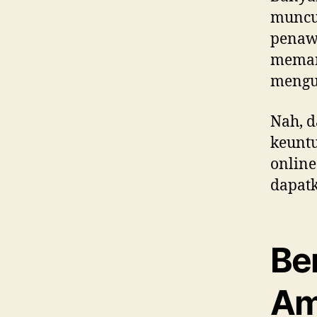
muncul
penawa
meman
mengu
Nah, d
keunt
online
dapat
Be
Am