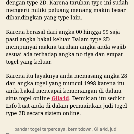
dengan type 2D. Karena taruhan type ini sudah
mengerti miliki peluang menang makin besar
dibandingkan yang type lain.
Karena berasal dari angka 00 hingga 99 saja
pasti angka bakal keluar. Dalam type 2D
mempunyai makna taruhan angka anda wajib
sesuai ada terhadap angka no tiga dan empat
togel yang keluar.
Karena itu layaknya anda memasang angka 28
dan angka togel yang muncul 1998 karena itu
anda bakal mencapai kemenangan di dalam
situs togel online
Gila4d
. Demikian itu sedikit
Info buat anda di dalam permainkan judi togel
type 2D secara sistem online.
bandar togel terpercaya
,
bernitdown
,
Gila4d
,
judi