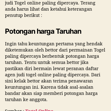
judi Togel online paling dipercaya. Terang
anda harus lihat dan ketahui keterangan
penutup berikut :
Potongan harga Taruhan
Ingin tahu keuntungan pertama yang hendak
diketemukan oleh bettor dari permainan Togel
paling dipercaya berbentuk potongan harga
taruhan. Tentu untuk semua bettor jika
pastikan diri bermain lewat peranan daftar
agen judi togel online paling dipercaya. Dari
sini kelak bettor akan terima penawaran
keuntungan ini. Karena tidak asal-asalan
bandar akan siap memberi potongan harga
taruhan ke anggota.