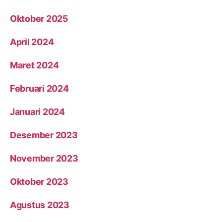
Oktober 2025
April 2024
Maret 2024
Februari 2024
Januari 2024
Desember 2023
November 2023
Oktober 2023
Agustus 2023