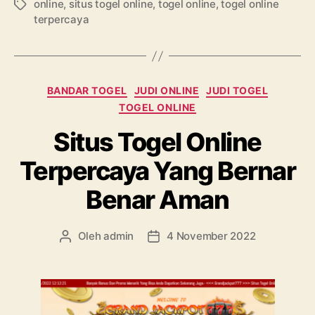
online
,
situs togel online
,
togel online
,
togel online
T
terpercaya
a
g
K
BANDAR TOGEL
JUDI ONLINE
JUDI TOGEL
a
TOGEL ONLINE
t
Situs Togel Online
e
g
Terpercaya Yang Bernar
o
r
Benar Aman
i
Oleh
admin
4 November 2022
P
T
e
a
n
n
u
g
l
g
i
a