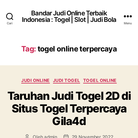
Bandar Judi Online Terbaik
Indonesia : Togel | Slot | Judi Bola
Cari
Menu
Tag:
togel online terpercaya
K
JUDI ONLINE
JUDI TOGEL
TOGEL ONLINE
a
Taruhan Judi Togel 2D di
t
e
Situs Togel Terpercaya
g
o
Gila4d
r
i
Oleh
admin
29 November 2022
P
T