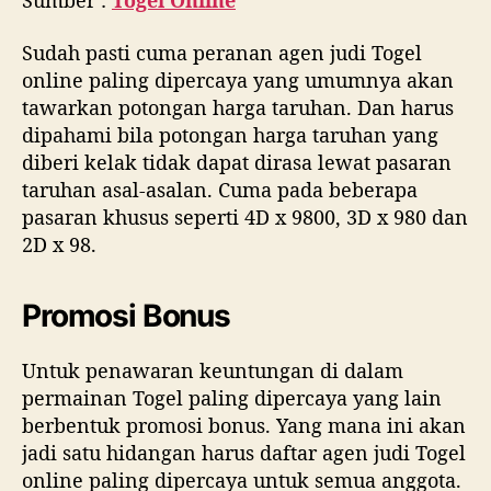
Sumber :
Togel Online
Sudah pasti cuma peranan agen judi Togel
online paling dipercaya yang umumnya akan
tawarkan potongan harga taruhan. Dan harus
dipahami bila potongan harga taruhan yang
diberi kelak tidak dapat dirasa lewat pasaran
taruhan asal-asalan. Cuma pada beberapa
pasaran khusus seperti 4D x 9800, 3D x 980 dan
2D x 98.
Promosi Bonus
Untuk penawaran keuntungan di dalam
permainan Togel paling dipercaya yang lain
berbentuk promosi bonus. Yang mana ini akan
jadi satu hidangan harus daftar agen judi Togel
online paling dipercaya untuk semua anggota.