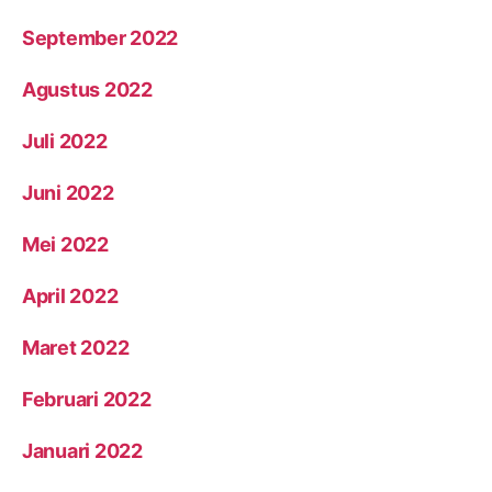
September 2022
Agustus 2022
Juli 2022
Juni 2022
Mei 2022
April 2022
Maret 2022
Februari 2022
Januari 2022