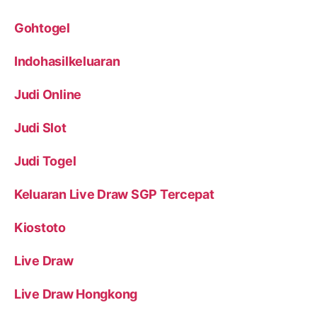
Gohtogel
Indohasilkeluaran
Judi Online
Judi Slot
Judi Togel
Keluaran Live Draw SGP Tercepat
Kiostoto
Live Draw
Live Draw Hongkong