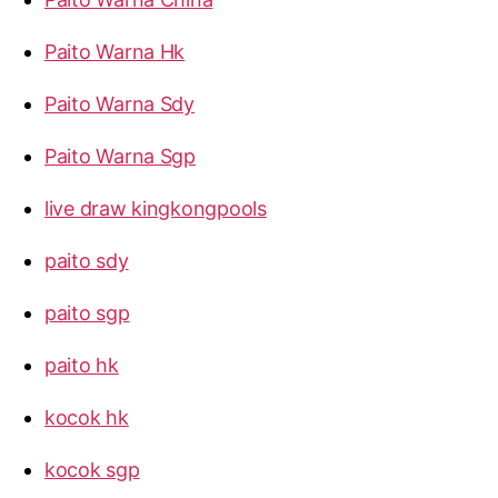
Paito Warna Hk
Paito Warna Sdy
Paito Warna Sgp
live draw kingkongpools
paito sdy
paito sgp
paito hk
kocok hk
kocok sgp