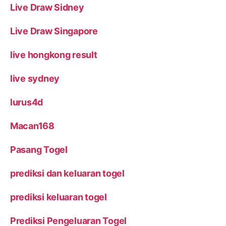
Live Draw Sidney
Live Draw Singapore
live hongkong result
live sydney
lurus4d
Macan168
Pasang Togel
prediksi dan keluaran togel
prediksi keluaran togel
Prediksi Pengeluaran Togel