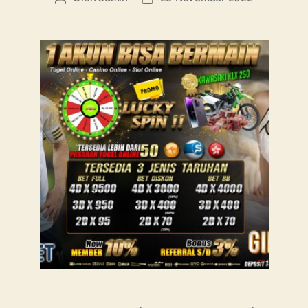
e
a
n
n
u
g
l
g
i
a
s
l
a
a
r
r
t
t
i
i
k
k
e
e
l
l
situs togel terpercaya