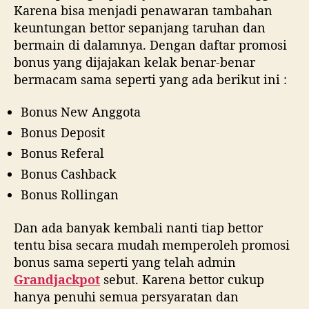
Karena bisa menjadi penawaran tambahan
keuntungan bettor sepanjang taruhan dan
bermain di dalamnya. Dengan daftar promosi
bonus yang dijajakan kelak benar-benar
bermacam sama seperti yang ada berikut ini :
Bonus New Anggota
Bonus Deposit
Bonus Referal
Bonus Cashback
Bonus Rollingan
Dan ada banyak kembali nanti tiap bettor
tentu bisa secara mudah memperoleh promosi
bonus sama seperti yang telah admin
Grandjackpot
sebut. Karena bettor cukup
hanya penuhi semua persyaratan dan