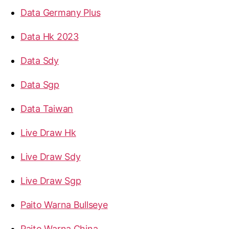
Data Germany Plus
Data Hk 2023
Data Sdy
Data Sgp
Data Taiwan
Live Draw Hk
Live Draw Sdy
Live Draw Sgp
Paito Warna Bullseye
Paito Warna China