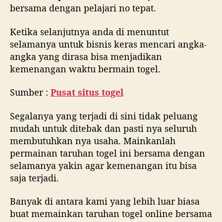
bersama dengan pelajari no tepat.
Ketika selanjutnya anda di menuntut
selamanya untuk bisnis keras mencari angka-
angka yang dirasa bisa menjadikan
kemenangan waktu bermain togel.
Sumber :
Pusat situs togel
Segalanya yang terjadi di sini tidak peluang
mudah untuk ditebak dan pasti nya seluruh
membutuhkan nya usaha. Mainkanlah
permainan taruhan togel ini bersama dengan
selamanya yakin agar kemenangan itu bisa
saja terjadi.
Banyak di antara kami yang lebih luar biasa
buat memainkan taruhan togel online bersama