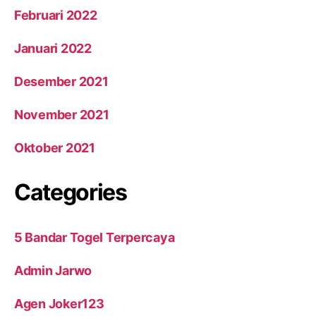
Februari 2022
Januari 2022
Desember 2021
November 2021
Oktober 2021
Categories
5 Bandar Togel Terpercaya
Admin Jarwo
Agen Joker123