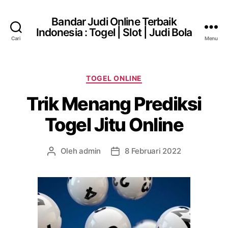
Bandar Judi Online Terbaik
Indonesia : Togel | Slot | Judi Bola
Cari
Menu
K
TOGEL ONLINE
a
Trik Menang Prediksi
t
e
Togel Jitu Online
g
o
r
Oleh
admin
8 Februari 2022
P
T
i
e
a
n
n
u
g
l
g
i
a
s
l