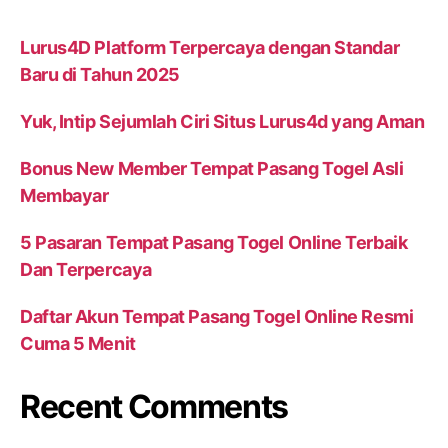
Lurus4D Platform Terpercaya dengan Standar
Baru di Tahun 2025
Yuk, Intip Sejumlah Ciri Situs Lurus4d yang Aman
Bonus New Member Tempat Pasang Togel Asli
Membayar
5 Pasaran Tempat Pasang Togel Online Terbaik
Dan Terpercaya
Daftar Akun Tempat Pasang Togel Online Resmi
Cuma 5 Menit
Recent Comments