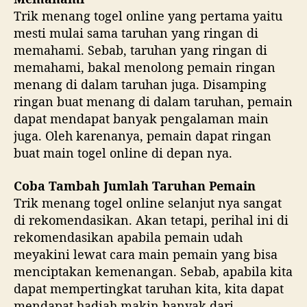
Trik menang togel online yang pertama yaitu
mesti mulai sama taruhan yang ringan di
memahami. Sebab, taruhan yang ringan di
memahami, bakal menolong pemain ringan
menang di dalam taruhan juga. Disamping
ringan buat menang di dalam taruhan, pemain
dapat mendapat banyak pengalaman main
juga. Oleh karenanya, pemain dapat ringan
buat main togel online di depan nya.
Coba Tambah Jumlah Taruhan Pemain
Trik menang togel online selanjut nya sangat
di rekomendasikan. Akan tetapi, perihal ini di
rekomendasikan apabila pemain udah
meyakini lewat cara main pemain yang bisa
menciptakan kemenangan. Sebab, apabila kita
dapat mempertingkat taruhan kita, kita dapat
mendapat hadiah makin banyak dari