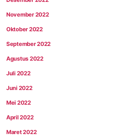
November 2022
Oktober 2022
September 2022
Agustus 2022
Juli 2022
Juni 2022
Mei 2022
April 2022
Maret 2022