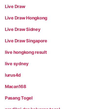
Live Draw
Live Draw Hongkong
Live Draw Sidney
Live Draw Singapore
live hongkong result
live sydney
lurus4d
Macan168
Pasang Togel