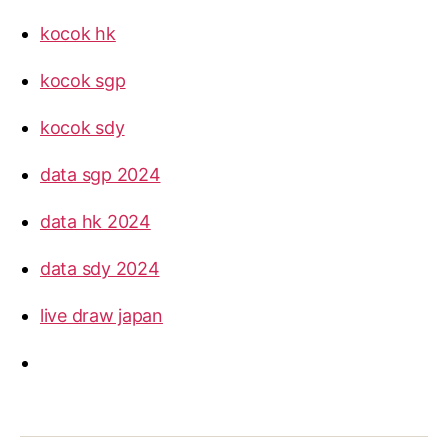
kocok hk
kocok sgp
kocok sdy
data sgp 2024
data hk 2024
data sdy 2024
live draw japan