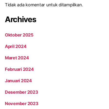
Tidak ada komentar untuk ditampilkan.
Archives
Oktober 2025
April 2024
Maret 2024
Februari 2024
Januari 2024
Desember 2023
November 2023