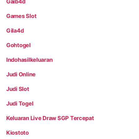
Gaib4d
Games Slot
Gila4d
Gohtogel
Indohasilkeluaran
Judi Online
Judi Slot
Judi Togel
Keluaran Live Draw SGP Tercepat
Kiostoto