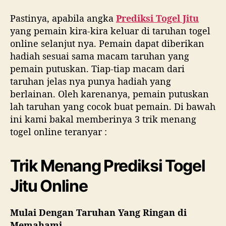
Pastinya, apabila angka
Prediksi Togel Jitu
yang pemain kira-kira keluar di taruhan togel
online selanjut nya. Pemain dapat diberikan
hadiah sesuai sama macam taruhan yang
pemain putuskan. Tiap-tiap macam dari
taruhan jelas nya punya hadiah yang
berlainan. Oleh karenanya, pemain putuskan
lah taruhan yang cocok buat pemain. Di bawah
ini kami bakal memberinya 3 trik menang
togel online teranyar :
Trik Menang Prediksi Togel
Jitu Online
Mulai Dengan Taruhan Yang Ringan di
Memahami