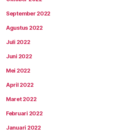
September 2022
Agustus 2022
Juli 2022
Juni 2022
Mei 2022
April 2022
Maret 2022
Februari 2022
Januari 2022