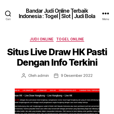
Bandar Judi Online Terbaik
Indonesia : Togel | Slot | Judi Bola
Cari
Menu
K
JUDI ONLINE
TOGEL ONLINE
a
Situs Live Draw HK Pasti
t
e
Dengan Info Terkini
g
o
r
Oleh
admin
9 Desember 2022
P
T
i
e
a
n
n
u
g
l
g
i
a
s
l