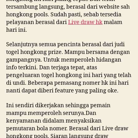
tersambung langsung, berasal dari website sah
hongkong pools. Sudah pasti, sebab tersedia
pelayanan berasal dari
Live draw hk
malam
hari ini.
Selanjutnya semua pencinta berasal dari judi
togel hongkong prize. Mampu bersama dengan
gampangnya. Untuk memperoleh hidangan
info terkini. Dan terjaga tepat, atas
pengeluaran togel hongkong ini hari yang telah
di undi. Beberapa pemasang nomer hk ini hari
nanti dapat diberi feature yang paling oke.
Ini sendiri dikerjakan sehingga pemain
mampu memperoleh serunya.Dan
kenyamanan didalam menyaksikan
pemutaran bola nomer. Berasal dari Live draw
hongkong pools. Siaran langsung draw