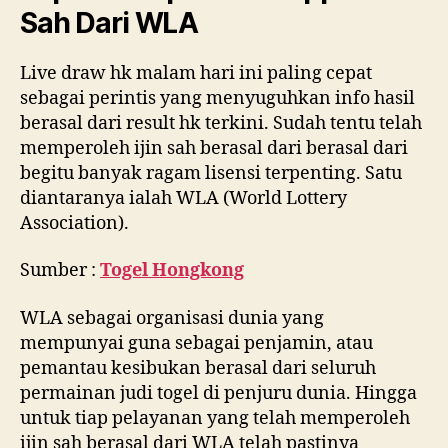
Sah Dari WLA
Live draw hk malam hari ini paling cepat
sebagai perintis yang menyuguhkan info hasil
berasal dari result hk terkini. Sudah tentu telah
memperoleh ijin sah berasal dari berasal dari
begitu banyak ragam lisensi terpenting. Satu
diantaranya ialah WLA (World Lottery
Association).
Sumber :
Togel Hongkong
WLA sebagai organisasi dunia yang
mempunyai guna sebagai penjamin, atau
pemantau kesibukan berasal dari seluruh
permainan judi togel di penjuru dunia. Hingga
untuk tiap pelayanan yang telah memperoleh
ijin sah berasal dari WLA telah pastinya