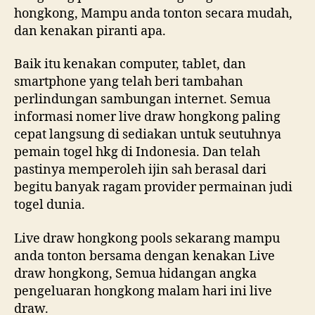
hongkong, Mampu anda tonton secara mudah,
dan kenakan piranti apa.
Baik itu kenakan computer, tablet, dan
smartphone yang telah beri tambahan
perlindungan sambungan internet. Semua
informasi nomer live draw hongkong paling
cepat langsung di sediakan untuk seutuhnya
pemain togel hkg di Indonesia. Dan telah
pastinya memperoleh ijin sah berasal dari
begitu banyak ragam provider permainan judi
togel dunia.
Live draw hongkong pools sekarang mampu
anda tonton bersama dengan kenakan Live
draw hongkong, Semua hidangan angka
pengeluaran hongkong malam hari ini live
draw.