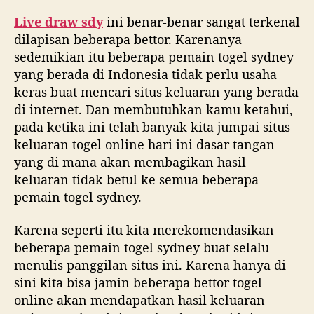
Live draw sdy
ini benar-benar sangat terkenal
dilapisan beberapa bettor. Karenanya
sedemikian itu beberapa pemain togel sydney
yang berada di Indonesia tidak perlu usaha
keras buat mencari situs keluaran yang berada
di internet. Dan membutuhkan kamu ketahui,
pada ketika ini telah banyak kita jumpai situs
keluaran togel online hari ini dasar tangan
yang di mana akan membagikan hasil
keluaran tidak betul ke semua beberapa
pemain togel sydney.
Karena seperti itu kita merekomendasikan
beberapa pemain togel sydney buat selalu
menulis panggilan situs ini. Karena hanya di
sini kita bisa jamin beberapa bettor togel
online akan mendapatkan hasil keluaran