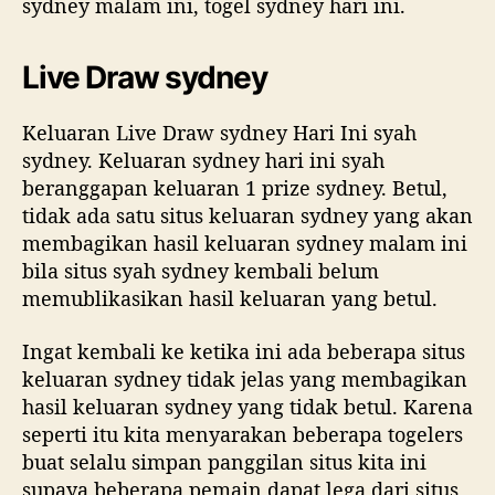
sydney malam ini, togel sydney hari ini.
Live Draw sydney
Keluaran Live Draw sydney Hari Ini syah
sydney. Keluaran sydney hari ini syah
beranggapan keluaran 1 prize sydney. Betul,
tidak ada satu situs keluaran sydney yang akan
membagikan hasil keluaran sydney malam ini
bila situs syah sydney kembali belum
memublikasikan hasil keluaran yang betul.
Ingat kembali ke ketika ini ada beberapa situs
keluaran sydney tidak jelas yang membagikan
hasil keluaran sydney yang tidak betul. Karena
seperti itu kita menyarakan beberapa togelers
buat selalu simpan panggilan situs kita ini
supaya beberapa pemain dapat lega dari situs