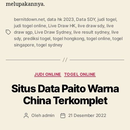
melupakannya.
bernitdown.net
,
data hk 2023
,
Data SDY
,
judi togel
,
judi togel online
,
Live Draw HK
,
live draw sdy
,
live
draw sgp
,
Live Draw Sydney
,
live result sydney
,
live
T
sdy
,
prediksi togel
,
togel hongkong
,
togel online
,
togel
a
singapore
,
togel sydney
g
K
JUDI ONLINE
TOGEL ONLINE
a
Situs Data Paito Warna
t
e
China Terkomplet
g
o
r
Oleh
admin
21 Desember 2022
P
T
i
e
a
n
n