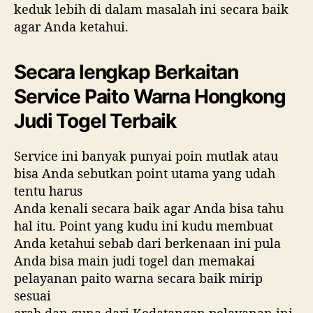
keduk lebih di dalam masalah ini secara baik
agar Anda ketahui.
Secara lengkap Berkaitan
Service Paito Warna Hongkong
Judi Togel Terbaik
Service ini banyak punyai poin mutlak atau
bisa Anda sebutkan point utama yang udah
tentu harus
Anda kenali secara baik agar Anda bisa tahu
hal itu. Point yang kudu ini kudu membuat
Anda ketahui sebab dari berkenaan ini pula
Anda bisa main judi togel dan memakai
pelayanan paito warna secara baik mirip
sesuai