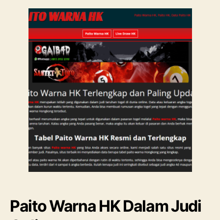
n
n
u
g
l
g
i
a
s
l
a
a
r
r
t
t
i
i
k
k
e
e
l
l
paito warna hk
Paito Warna HK Dalam Judi