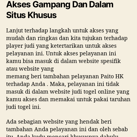
Akses Gampang Dan Dalam
Situs Khusus
Lanjut terhadap langkah untuk akses yang
mudah dan ringkas dan kita tujukan terhadap
player judi yang ketertarikan untuk akses
pelayanan ini. Untuk akses pelayanan ini
kamu bisa masuk di dalam website spesifik
atau website yang
memang beri tambahan pelayanan Paito HK
terhadap Anda . Maka, pelayanan ini tidak
masuk di dalam website judi togel online yang
kamu akses dan memakai untuk pakai taruhan
judi togel ini.
Ada sebagian website yang hendak beri
tambahan Anda pelayanan ini dan oleh sebab
itu, Anda kudu mencari khususnya dahulu