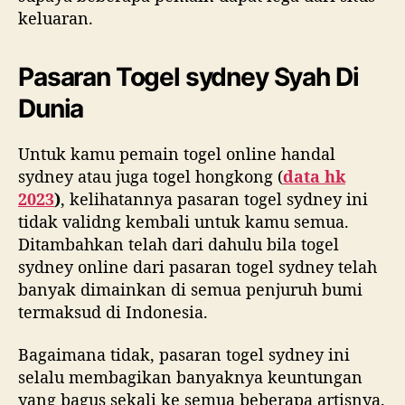
keluaran.
Pasaran Togel sydney Syah Di
Dunia
Untuk kamu pemain togel online handal
sydney atau juga togel hongkong (
data hk
2023
)
, kelihatannya pasaran togel sydney ini
tidak validng kembali untuk kamu semua.
Ditambahkan telah dari dahulu bila togel
sydney online dari pasaran togel sydney telah
banyak dimainkan di semua penjuruh bumi
termaksud di Indonesia.
Bagaimana tidak, pasaran togel sydney ini
selalu membagikan banyaknya keuntungan
yang bagus sekali ke semua beberapa artisnya.