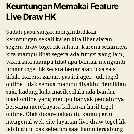
Keuntungan Memakai Feature
Live Draw HK
Sudah pasti sangat mengimbuhkan
keuntungan sekali kalau kita lihat siaran
segera draw togel hk sah itu. Karena selainnya
kita mampu lihat segera ada fungsi yang lain,
yakni kita mampu lihat apa bandar mengundi
nomor togel hk secara benar atau bisa saja
tidak. Karena zaman pas ini agen judi togel
online tidak semua mampu diyakini demikian
saja, kadang kala masih selalu ada bandar
togel online yang menipu banyak pemainnya
bersama merekayasa keluaran hasil togel
online. Oleh dikarenakan itu kamu perlu
mengenal web site layanan live draw togel hk
lebih dulu, pas sebelum saat kamu tergabung