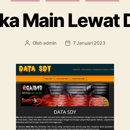
a
t
ka Main Lewat
e
g
o
r
i
Oleh
admin
7 Januari 2023
P
T
e
a
n
n
u
g
l
g
i
a
s
l
a
a
r
r
t
t
i
i
k
k
e
e