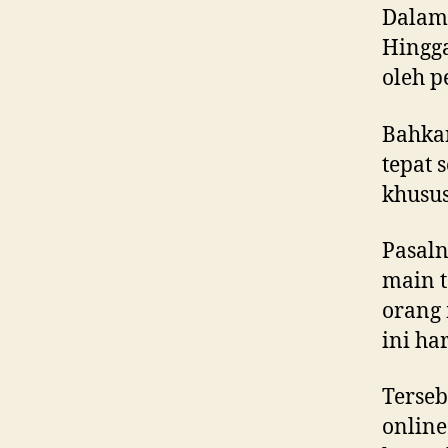
Dalam
Hingga
oleh p
Bahkan
tepat 
khusus
Pasaln
main t
orang 
ini har
Terseb
online