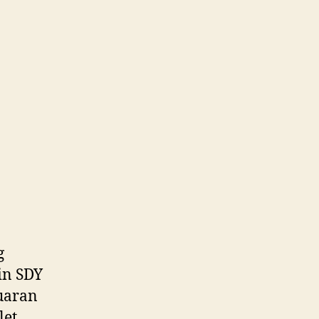
g
in SDY
luaran
let