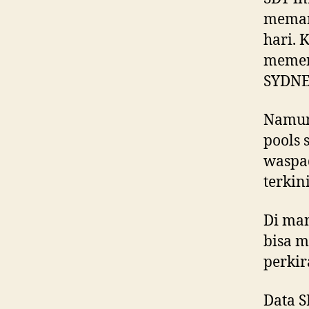
memang
hari. 
memen
SYDNEY
Namun
pools 
waspad
terkin
Di man
bisa m
perkir
Data S