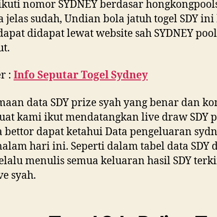
ikuti nomor SYDNEY berdasar hongkongpools
 jelas sudah, Undian bola jatuh togel SDY ini
apat didapat lewat website sah SYDNEY pool
ut.
r :
Info Seputar Togel Sydney
aan data SDY prize syah yang benar dan ko
at kami ikut mendatangkan live draw SDY p
 bettor dapat ketahui Data pengeluaran syd
alam hari ini. Seperti dalam tabel data SDY d
elalu menulis semua keluaran hasil SDY terki
ve syah.