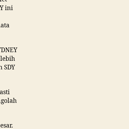
Y ini
ata
SYDNEY
 lebih
n SDY
asti
ngolah
esar.