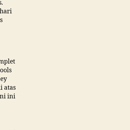
.
 hari
s
mplet
ools
ney
i atas
ni ini