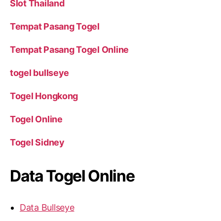
Slot Thailand
Tempat Pasang Togel
Tempat Pasang Togel Online
togel bullseye
Togel Hongkong
Togel Online
Togel Sidney
Data Togel Online
Data Bullseye