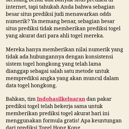
internet, tapi tahukah Anda bahwa sebagian
besar situs prediksi judi menawarkan odds
numerik? Ya memang benar, sebagian besar
situs prediksi tidak memberikan prediksi togel
yang akurat dari para ahli togel mereka.
Mereka hanya memberikan nilai numerik yang
tidak ada hubungannya dengan konsistensi
sistem togel hongkong yang telah lama
dianggap sebagai salah satu metode untuk
memprediksi angka yang akan muncul dalam
data togel hongkong.
Bahkan, tim
Indohasilkeluaran
dan pakar
prediksi togel telah bekerja sama untuk
memberikan prediksi togel akurat hari ini
menggunakan formula gratis! Apa keuntungan
dari prediksi Togel Hong Kong