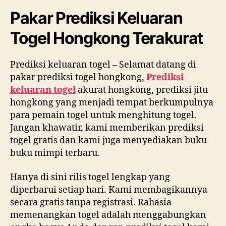
Pakar Prediksi Keluaran
Togel Hongkong Terakurat
Prediksi keluaran togel – Selamat datang di
pakar prediksi togel hongkong,
Prediksi
keluaran togel
akurat hongkong, prediksi jitu
hongkong yang menjadi tempat berkumpulnya
para pemain togel untuk menghitung togel.
Jangan khawatir, kami memberikan prediksi
togel gratis dan kami juga menyediakan buku-
buku mimpi terbaru.
Hanya di sini rilis togel lengkap yang
diperbarui setiap hari. Kami membagikannya
secara gratis tanpa registrasi. Rahasia
memenangkan togel adalah menggabungkan