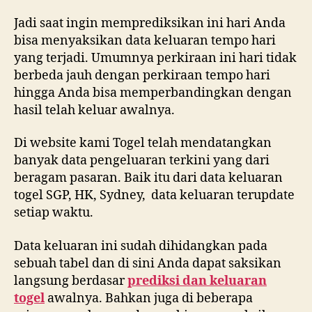
Jadi saat ingin memprediksikan ini hari Anda
bisa menyaksikan data keluaran tempo hari
yang terjadi. Umumnya perkiraan ini hari tidak
berbeda jauh dengan perkiraan tempo hari
hingga Anda bisa memperbandingkan dengan
hasil telah keluar awalnya.
Di website kami Togel telah mendatangkan
banyak data pengeluaran terkini yang dari
beragam pasaran. Baik itu dari data keluaran
togel SGP, HK, Sydney, data keluaran terupdate
setiap waktu.
Data keluaran ini sudah dihidangkan pada
sebuah tabel dan di sini Anda dapat saksikan
langsung berdasar
prediksi dan keluaran
togel
awalnya. Bahkan juga di beberapa