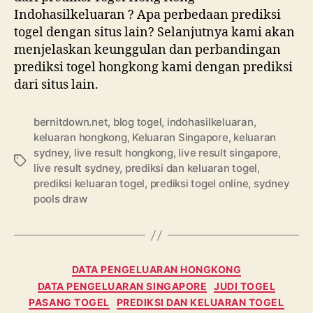
Indohasilkeluaran ? Apa perbedaan prediksi
togel dengan situs lain? Selanjutnya kami akan
menjelaskan keunggulan dan perbandingan
prediksi togel hongkong kami dengan prediksi
dari situs lain.
bernitdown.net
,
blog togel
,
indohasilkeluaran
,
keluaran hongkong
,
Keluaran Singapore
,
keluaran
sydney
,
live result hongkong
,
live result singapore
,
T
live result sydney
,
prediksi dan keluaran togel
,
a
prediksi keluaran togel
,
prediksi togel online
,
sydney
g
pools draw
K
DATA PENGELUARAN HONGKONG
a
DATA PENGELUARAN SINGAPORE
JUDI TOGEL
t
PASANG TOGEL
PREDIKSI DAN KELUARAN TOGEL
e