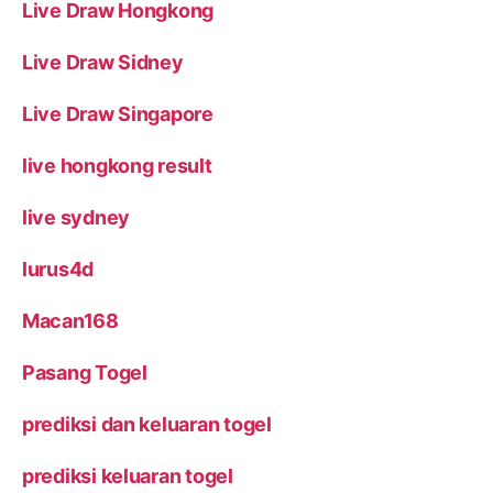
Live Draw Hongkong
Live Draw Sidney
Live Draw Singapore
live hongkong result
live sydney
lurus4d
Macan168
Pasang Togel
prediksi dan keluaran togel
prediksi keluaran togel