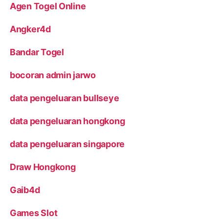
Agen Togel Online
Angker4d
Bandar Togel
bocoran admin jarwo
data pengeluaran bullseye
data pengeluaran hongkong
data pengeluaran singapore
Draw Hongkong
Gaib4d
Games Slot