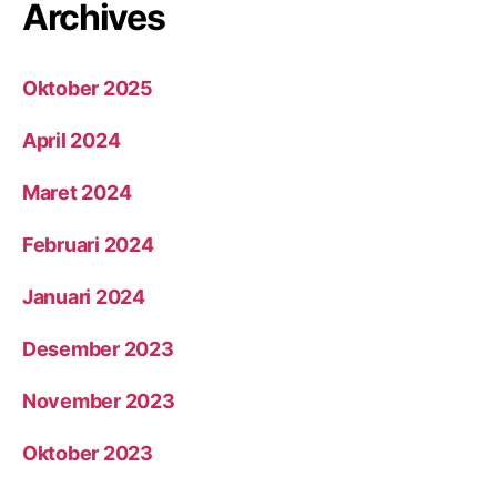
Archives
Oktober 2025
April 2024
Maret 2024
Februari 2024
Januari 2024
Desember 2023
November 2023
Oktober 2023