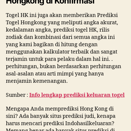
Hongkong di Konfirmasi
Togel HK ini juga akan memberikan Prediksi
Togel Hongkong yang meliputi angka akurat,
kedalaman angka, prediksi togel HK, rilis
zodiak dan kombinasi dari semua angka ini
yang kami bagikan di hitung dengan
menggunakan kalkulator terbaik dan sangat
terjamin untuk para pelaku dalam hal ini. .
perhitungan, bukan berdasarkan perhitungan
asal-asalan atau arti mimpi yang hanya
menjamin kemenangan.
Sumber :
Info lengkap prediksi keluaran togel
Mengapa Anda memprediksi Hong Kong di
sini? Ada banyak situs prediksi judi, kenapa
harus mencari prediksi Indohasilkeluaran?
Memang benar ada banyak situs prediksi di