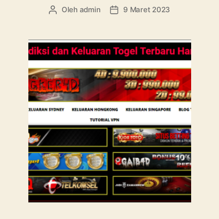
Oleh
admin
9 Maret 2023
P
T
e
a
n
n
u
g
l
g
i
a
s
l
a
a
r
r
t
t
i
i
k
k
e
e
l
l
prediksi keluaran togel