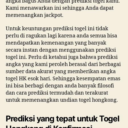
angka bagus Anda dengan prediksi togel kami.
Kami menawarkan ini sehingga Anda dapat
memenangkan jackpot.
Untuk keuntungan prediksi togel ini tidak
perlu di ragukan lagi karena anda semua bisa
mendapatkan kemenangan yang banyak
secara instan dengan menggunakan prediksi
togel ini. Perlu di ketahui juga bahwa prediksi
angka yang kami peroleh berasal dari berbagai
sumber data akurat yang memberikan angka
togel HK esok hari. Sehingga kesempatan emas
ini bisa berbagi dengan anda banyak filosofi
dan cara prediksi termudah dan terakurat
untuk memenangkan undian togel hongkong.
Prediksi yang tepat untuk Togel