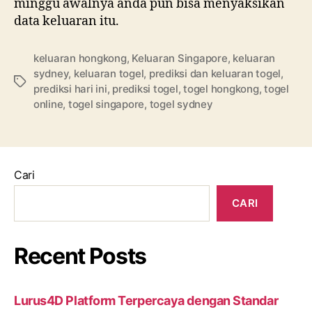
minggu awalnya anda pun bisa menyaksikan
data keluaran itu.
keluaran hongkong
,
Keluaran Singapore
,
keluaran
sydney
,
keluaran togel
,
prediksi dan keluaran togel
,
T
prediksi hari ini
,
prediksi togel
,
togel hongkong
,
togel
a
online
,
togel singapore
,
togel sydney
g
Cari
CARI
Recent Posts
Lurus4D Platform Terpercaya dengan Standar