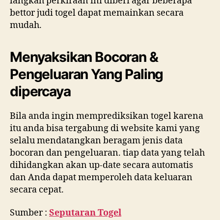
langkah perkiraan ini diberi agar beberapa
bettor judi togel dapat memainkan secara
mudah.
Menyaksikan Bocoran &
Pengeluaran Yang Paling
dipercaya
Bila anda ingin memprediksikan togel karena
itu anda bisa tergabung di website kami yang
selalu mendatangkan beragam jenis data
bocoran dan pengeluaran. tiap data yang telah
dihidangkan akan up-date secara automatis
dan Anda dapat memperoleh data keluaran
secara cepat.
Sumber :
Seputaran Togel