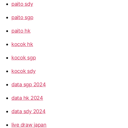
paito sdy
paito sgp
paito hk
kocok hk
kocok sgp
kocok sdy
data sgp 2024
data hk 2024
data sdy 2024
live draw japan