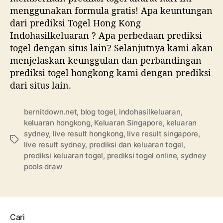
menggunakan formula gratis! Apa keuntungan
dari prediksi Togel Hong Kong
Indohasilkeluaran ? Apa perbedaan prediksi
togel dengan situs lain? Selanjutnya kami akan
menjelaskan keunggulan dan perbandingan
prediksi togel hongkong kami dengan prediksi
dari situs lain.
bernitdown.net
,
blog togel
,
indohasilkeluaran
,
keluaran hongkong
,
Keluaran Singapore
,
keluaran
sydney
,
live result hongkong
,
live result singapore
,
T
live result sydney
,
prediksi dan keluaran togel
,
a
prediksi keluaran togel
,
prediksi togel online
,
sydney
g
pools draw
Cari