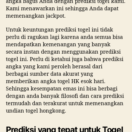
angka bagus Anda dengan prediksi togel kami.
Kami menawarkan ini sehingga Anda dapat
memenangkan jackpot.
Untuk keuntungan prediksi togel ini tidak
perlu di ragukan lagi karena anda semua bisa
mendapatkan kemenangan yang banyak
secara instan dengan menggunakan prediksi
togel ini. Perlu di ketahui juga bahwa prediksi
angka yang kami peroleh berasal dari
berbagai sumber data akurat yang
memberikan angka togel HK esok hari.
Sehingga kesempatan emas ini bisa berbagi
dengan anda banyak filosofi dan cara prediksi
termudah dan terakurat untuk memenangkan
undian togel hongkong.
Prediksi yang tepat untuk Togel