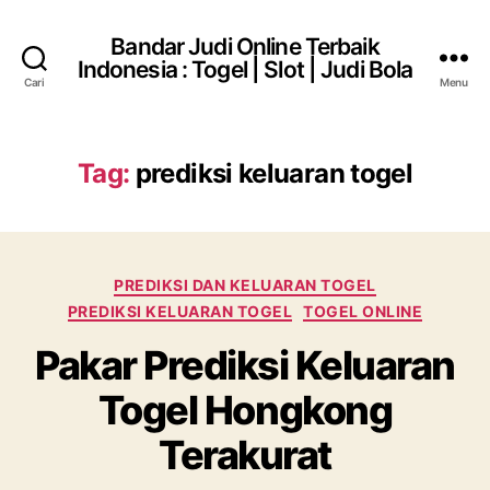
Bandar Judi Online Terbaik
Indonesia : Togel | Slot | Judi Bola
Cari
Menu
Tag:
prediksi keluaran togel
K
PREDIKSI DAN KELUARAN TOGEL
a
PREDIKSI KELUARAN TOGEL
TOGEL ONLINE
t
Pakar Prediksi Keluaran
e
g
Togel Hongkong
o
r
Terakurat
i