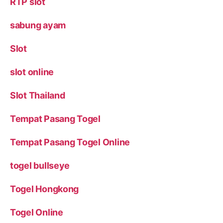
RTP slot
sabung ayam
Slot
slot online
Slot Thailand
Tempat Pasang Togel
Tempat Pasang Togel Online
togel bullseye
Togel Hongkong
Togel Online