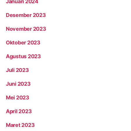
Januari 2024
Desember 2023
November 2023
Oktober 2023
Agustus 2023
Juli 2023
Juni 2023
Mei 2023
April 2023
Maret 2023