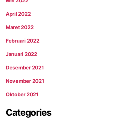
Mei 2022
April 2022
Maret 2022
Februari 2022
Januari 2022
Desember 2021
November 2021
Oktober 2021
Categories