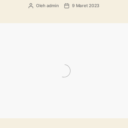
Oleh
admin
9 Maret 2023
P
T
e
a
n
n
u
g
l
g
i
a
s
l
a
a
r
r
t
t
i
i
k
k
e
e
l
l
prediksi keluaran togel