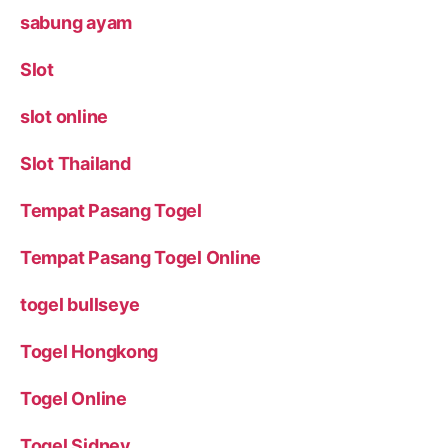
sabung ayam
Slot
slot online
Slot Thailand
Tempat Pasang Togel
Tempat Pasang Togel Online
togel bullseye
Togel Hongkong
Togel Online
Togel Sidney