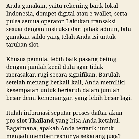
Anda gunakan, yaitu rekening bank lokal
Indonesia, dompet digital atau e-wallet, serta
pulsa semua operator. Lakukan transaksi
sesuai dengan instruksi dari pihak admin, lalu
gunakan saldo yang telah Anda isi untuk
taruhan slot.
Khusus pemula, lebih baik pasang beting
dengan jumlah kecil dulu agar tidak
merasakan rugi secara signifikan. Barulah
setelah menang berkali-kali, Anda memiliki
kesempatan untuk bertaruh dalam jumlah
besar demi kemenangan yang lebih besar lagi.
Itulah informasi seputar proses daftar akun
pro
slot Thailand
yang bisa Anda ketahui.
Bagaimana, apakah Anda tertarik untuk
menjadi member resminya sekarang juga?