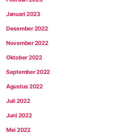
Januari 2023
Desember 2022
November 2022
Oktober 2022
September 2022
Agustus 2022
Juli 2022
Juni 2022
Mei 2022