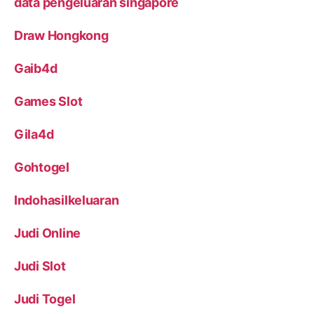
data pengeluaran singapore
Draw Hongkong
Gaib4d
Games Slot
Gila4d
Gohtogel
Indohasilkeluaran
Judi Online
Judi Slot
Judi Togel