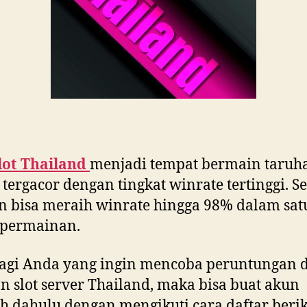
i
i
k
k
e
e
l
l
lot Thailand
menjadi tempat bermain taruh
 tergacor dengan tingkat winrate tertinggi. Se
 bisa meraih winrate hingga 98% dalam satu
 permainan.
bagi Anda yang ingin mencoba peruntungan 
n slot server Thailand, maka bisa buat akun
ih dahulu dengan mengikuti cara daftar berik