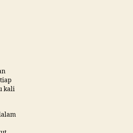
an
tiap
 kali
dalam
ut.