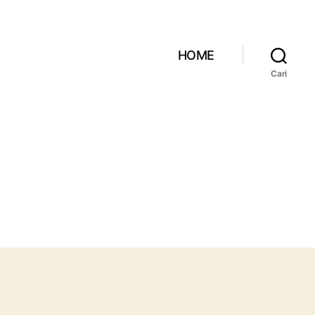
HOME
Cari