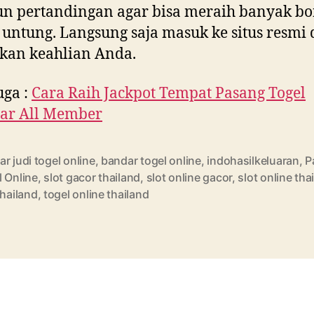
n pertandingan agar bisa meraih banyak b
 untung. Langsung saja masuk ke situs resmi
kan keahlian Anda.
uga :
Cara Raih Jackpot Tempat Pasang Togel
sar All Member
r judi togel online
,
bandar togel online
,
indohasilkeluaran
,
P
l Online
,
slot gacor thailand
,
slot online gacor
,
slot online tha
thailand
,
togel online thailand