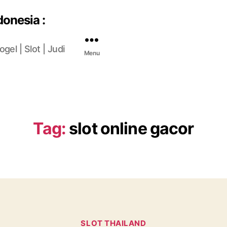
donesia :
gel | Slot | Judi
Menu
Tag:
slot online gacor
K
SLOT THAILAND