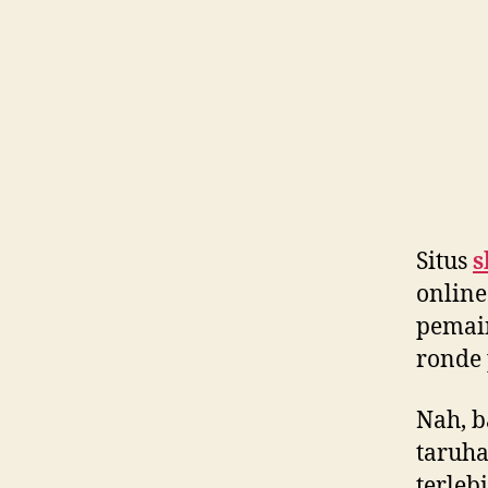
Situs
s
online
pemain
ronde
Nah, 
taruha
terleb