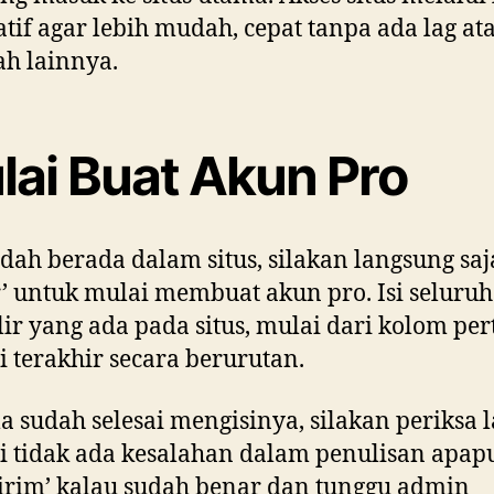
atif agar lebih mudah, cepat tanpa ada lag at
h lainnya.
lai Buat Akun Pro
udah berada dalam situs, silakan langsung saj
r’ untuk mulai membuat akun pro. Isi seluruh
ir yang ada pada situs, mulai dari kolom pe
 terakhir secara berurutan.
a sudah selesai mengisinya, silakan periksa l
 tidak ada kesalahan dalam penulisan apap
kirim’ kalau sudah benar dan tunggu admin